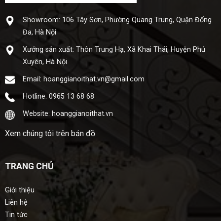
Showroom: 106 Tây Sơn, Phường Quang Trung, Quận Đống
Đa, Hà Nội
Xưở​ng sả​n xuấ​t: Thôn Trung Hạ, Xã Khai Thái, Huyện Phú
Xuyên, Hà Nội
Email: hoanggianoithat.vn@gmail.com
Hotline: 0965 13 68 68
Website: hoanggianoithat.vn
Xem chúng tôi trên bản đồ
TRANG CHỦ
Giới thiệu
Liên hệ
Tin tức