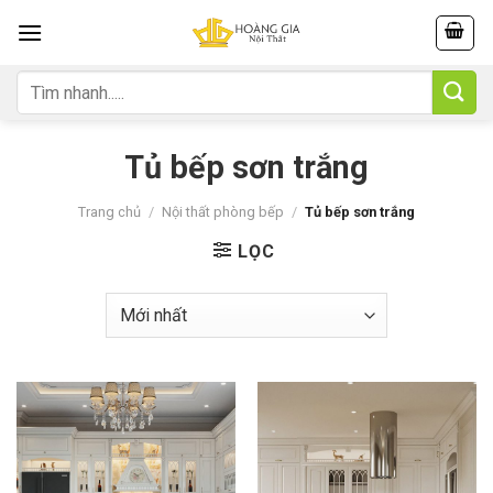
Skip
to
content
Tìm
kiếm:
Tủ bếp sơn trắng
Trang chủ
/
Nội thất phòng bếp
/
Tủ bếp sơn trắng
LỌC