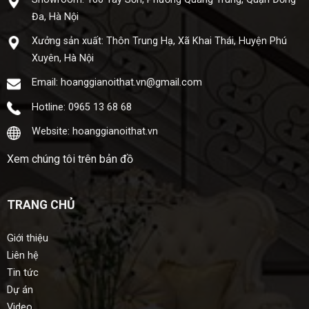
Đa, Hà Nội
Xưở​ng sả​n xuấ​t: Thôn Trung Hạ, Xã Khai Thái, Huyện Phú
Xuyên, Hà Nội
Email: hoanggianoithat.vn@gmail.com
Hotline: 0965 13 68 68
Website: hoanggianoithat.vn
Xem chúng tôi trên bản đồ
TRANG CHỦ
Giới thiệu
Liên hệ
Tin tức
Dự án
Video