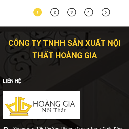
1
2
3
4
CÔNG TY TNHH SẢN XUẤT NỘI
THẤT HOÀNG GIA
LIÊN HỆ
Showroom: 106 Tây Sơn, Phường Quang Trung, Quận Đống