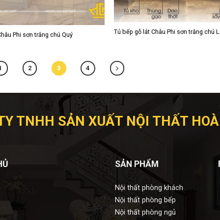
Tủ bếp gỗ lát Châu Phi sơn trắng chú 
Châu Phi sơn trắng chú Quý
1
2
3
4
TY TNHH SẢN XUẤT NỘI THẤT HOÀ
HỦ
SẢN PHẨM
Nội thất phòng khách
Nội thất phòng bếp
Nội thất phòng ngủ