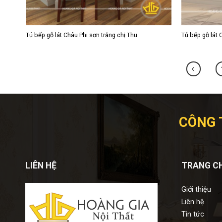
Tủ bếp gỗ lát Châu Phi sơn trắng chị Thu
Tủ bếp gỗ lát 
CÔNG 
LIÊN HỆ
TRANG C
Giới thiệu
Liên hệ
Tin tức