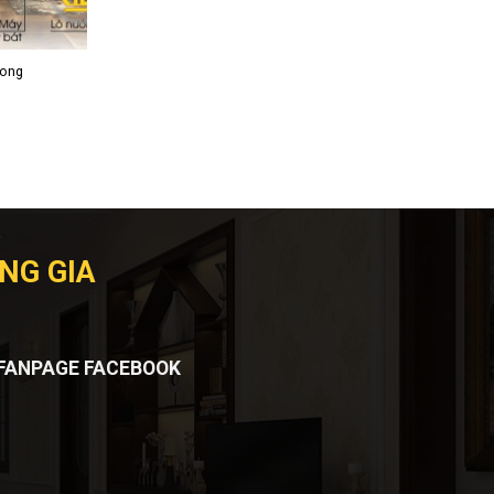
Long
NG GIA
FANPAGE FACEBOOK