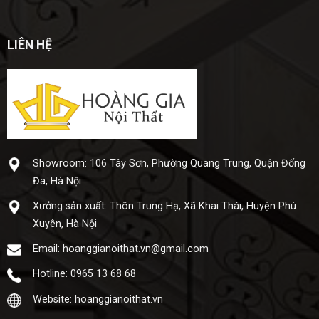
LIÊN HỆ
Showroom: 106 Tây Sơn, Phường Quang Trung, Quận Đống
Đa, Hà Nội
Xưở​ng sả​n xuấ​t: Thôn Trung Hạ, Xã Khai Thái, Huyện Phú
Xuyên, Hà Nội
Email: hoanggianoithat.vn@gmail.com
Hotline: 0965 13 68 68
Website: hoanggianoithat.vn