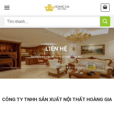
Skip
to
content
Tìm
kiếm:
LIÊN HỆ
Nếu bạn có thắc mắc, hãy liên hệ với chúng tôi tại đây!
CÔNG TY TNHH SẢN XUẤT NỘI THẤT HOÀNG GIA