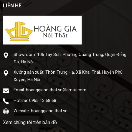
LIÊN HỆ
Showroom: 106 Tây Sơn, Phường Quang Trung, Quận Đống
Đa, Hà Nội
Xưở​ng sả​n xuấ​t: Thôn Trung Hạ, Xã Khai Thái, Huyện Phú
Xuyên, Hà Nội
Email: hoanggianoithat.vn@gmail.com
Hotline: 0965 13 68 68
Website: hoanggianoithat.vn
Xem chúng tôi trên bản đồ