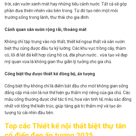
trời, sân vườn xanh mát hay những tiểu cảnh nước. Tất cả sẽ góp
phần đưa thiên nhiên vào bên trong. Từ đó tạo nên một môi
trường sống trong lành, thư thái cho gia đình.
Cảnh quan sân vườn rộng rãi, thoáng mát
Không chỉ tập trung vào nội thất, thiết kế ngoại thất và sân vườn
biệt thự cũng được đầu tư kỹ lưỡng. Các khu vực trồng cây, thảm
cỏ, lối đi lát đá kết hợp cùng hồ cá, đài phun nước… vừa tạo vẻ đẹp
mỹ quan vừa là không gian thư giãn lý tưởng cho gia chủ.
Cổng biệt thự được thiết kế đồng bộ, ấn tượng
Cổng biệt thự không chỉ là điểm bắt đầu cho một không gian sống
đẳng cấp mà còn là nơi thể hiện gu thẩm mỹ riêng của gia chủ. Các
mẫu cổng thường được chế tác tỉ mỉ, hoa văn tinh tế, màu sắc đồng
nhất với tổng thể kiến trúc, giúp tăng giá trị thẩm mỹ và tạo ấn
tượng từ cái nhìn đầu tiên.
Top các Thiết kế nội thất biệt thự tân
cổ điển đẹp ấn tượng 2025