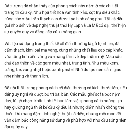
Đặc trưng dễ nhận thấy của phong cách này nằm ở các chi tiết
trang trí cầu kỳ. Như họa tiết hoa văn tinh xảo, cột trụ điêu khắc,
cùng các mẫu trần thạch cao được tạo hình công phu. Tất cả đều
gợi nhớ đến vẻ đẹp nghệ thuật thời Hy Lạp và La Mã cổ đại, thể hiện
sự quyền quý và đẳng cấp của không gian.
Vật liệu sử dụng trong thiết kế cổ điển thường là gỗ tự nhiên, đá
cẩm thạch, kim loại mạ vàng, cùng những chất liệu cao cấp khác,
vừa tăng tính bền vững vừa nâng tầm vẻ đẹp thẩm mỹ. Màu sắc
chủ đạo thiên về các gam màu nhạt, trung tính. Như màu kem,
trắng, be, vàng nhạt hoặc xanh pastel. Nhờ đó tạo nên cảm giác
nhẹ nhàng và thanh lịch.
Đồ nội thất trong phong cách cổ điển thường có kích thước lớn, kiểu
dáng uy nghi và được bố trí bài bản. Các mẫu ghế sofa bọc nệm
dày, tủ gỗ chạm khắc tinh tế, bàn làm việc phong cách hoàng gia
hay giường ngủ thiết kế cầu kỳ đều là những điểm nhấn không thể
thiếu. Dù mang đậm tính nghệ thuật cổ điển, nhưng mỗi món đồ
vẫn đảm bảo công năng sử dụng và phù hợp với nhu cầu sống hiện
đại ngày nay.