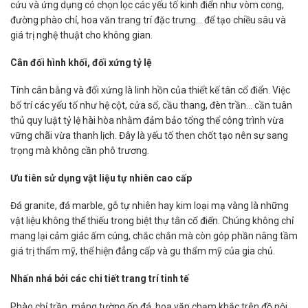
cứu và ứng dụng có chọn lọc các yếu tố kinh điển như vòm cong,
đường phào chỉ, hoa văn trang trí đặc trưng… để tạo chiều sâu và
giá trị nghệ thuật cho không gian.
Cân đối hình khối, đối xứng tỷ lệ
Tính cân bằng và đối xứng là linh hồn của thiết kế tân cổ điển. Việc
bố trí các yếu tố như hệ cột, cửa sổ, cầu thang, đèn trần… cần tuân
thủ quy luật tỷ lệ hài hòa nhằm đảm bảo tổng thể công trình vừa
vững chãi vừa thanh lịch. Đây là yếu tố then chốt tạo nên sự sang
trọng mà không cần phô trương.
Ưu tiên sử dụng vật liệu tự nhiên cao cấp
Đá granite, đá marble, gỗ tự nhiên hay kim loại mạ vàng là những
vật liệu không thể thiếu trong biệt thự tân cổ điển. Chúng không chỉ
mang lại cảm giác ấm cúng, chắc chắn mà còn góp phần nâng tầm
giá trị thẩm mỹ, thể hiện đẳng cấp và gu thẩm mỹ của gia chủ.
Nhấn nhá bởi các chi tiết trang trí tinh tế
Phào chỉ trần, mảng tường ốp đá, hoa văn chạm khắc trên đồ nội