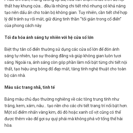
thất hay khung cửa… đều là những chi tiết nhỏ nhưng có khả năng
tạo nên dấu ấn cho toàn bộ không gian. Tuy nhiên, cần tiết chế hợp
lý để tránh sự rối mắt, giữ đúng tinh thần “tối giản trong cổ điển”
của phong cách này.
Tối đa hóa ánh sáng tự nhiên với hệ cửa sổ lớn
Biệt thự tân cổ điển thường sử dụng các cửa sổ lớn để đón ánh
sáng tự nhiên, tạo sự thoáng đãng và giúp không gian luôn tươi
sáng. Ngoài ra, ánh sáng còn góp phần làm nổi bật từng chi tiết nội
thất, tạo hiệu ứng bóng đổ đẹp mắt, tăng tính nghệ thuật cho toàn
bộ căn nhà.
Màu sắc trang nhã, tinh tế
Bảng màu chủ đạo thường nghiêng về các tông trung tính như
trắng, kem, xám, nâu… tạo nền cho các chi tiết trang trí nổi bật hơn.
Một số điểm nhấn vàng kim, đỏ đô hoặc xanh cổ vịt cũng có thể
được thêm vào để gợi sự quý phái mà không phá vỡ tổng thể hài
hòa.