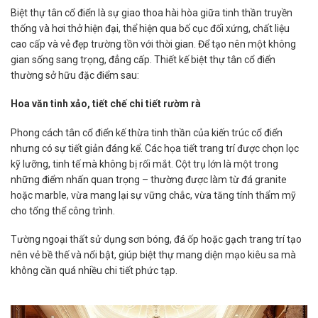
Biệt thự tân cổ điển là sự giao thoa hài hòa giữa tinh thần truyền
thống và hơi thở hiện đại, thể hiện qua bố cục đối xứng, chất liệu
cao cấp và vẻ đẹp trường tồn với thời gian. Để tạo nên một không
gian sống sang trọng, đẳng cấp. Thiết kế biệt thự tân cổ điển
thường sở hữu đặc điểm sau:
Hoa văn tinh xảo, tiết chế chi tiết rườm rà
Phong cách tân cổ điển kế thừa tinh thần của kiến trúc cổ điển
nhưng có sự tiết giản đáng kể. Các họa tiết trang trí được chọn lọc
kỹ lưỡng, tinh tế mà không bị rối mắt. Cột trụ lớn là một trong
những điểm nhấn quan trọng – thường được làm từ đá granite
hoặc marble, vừa mang lại sự vững chắc, vừa tăng tính thẩm mỹ
cho tổng thể công trình.
Tường ngoại thất sử dụng sơn bóng, đá ốp hoặc gạch trang trí tạo
nên vẻ bề thế và nổi bật, giúp biệt thự mang diện mạo kiêu sa mà
không cần quá nhiều chi tiết phức tạp.