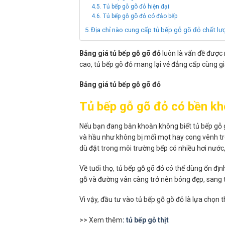
Tủ bếp gỗ gõ đỏ hiện đại
Tủ bếp gỗ gõ đỏ có đảo bếp
Địa chỉ nào cung cấp tủ bếp gỗ gõ đỏ chất lượ
Bảng giá tủ bếp gỗ gõ đỏ
luôn là vấn đề được 
cao, tủ bếp gõ đỏ mang lại vẻ đẳng cấp cùng gi
Bảng giá tủ bếp gỗ gõ đỏ
Tủ bếp gỗ gõ đỏ có bền kh
Nếu bạn đang băn khoăn không biết tủ bếp gỗ gõ 
và hầu như không bị mối mọt hay cong vênh tro
dù đặt trong môi trường bếp có nhiều hơi nước
Về tuổi thọ, tủ bếp gỗ gõ đỏ có thể dùng ổn đ
gỗ và đường vân càng trở nên bóng đẹp, sang t
Vì vậy, đầu tư vào tủ bếp gỗ gõ đỏ là lựa chọn
>> Xem thêm
: tủ bếp gỗ thịt