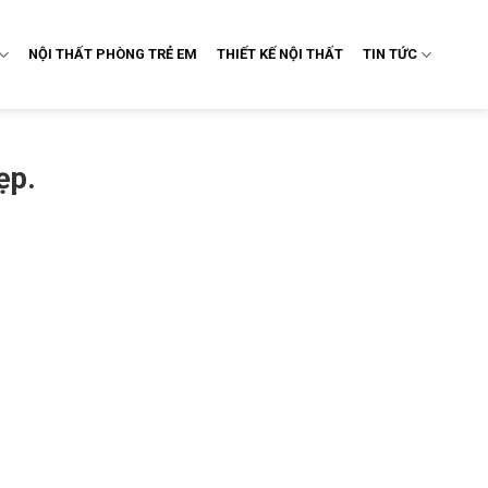
NỘI THẤT PHÒNG TRẺ EM
THIẾT KẾ NỘI THẤT
TIN TỨC
ẹp.