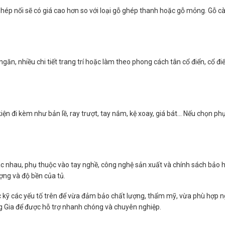
 ghép nối sẽ có giá cao hơn so với loại gỗ ghép thanh hoặc gỗ mỏng. Gỗ c
 ngăn, nhiều chi tiết trang trí hoặc làm theo phong cách tân cổ điển, cổ đi
iện đi kèm như bản lề, ray trượt, tay nắm, kệ xoay, giá bát… Nếu chọn phụ
ác nhau, phụ thuộc vào tay nghề, công nghệ sản xuất và chính sách bảo h
ng và độ bền của tủ.
c kỹ các yếu tố trên để vừa đảm bảo chất lượng, thẩm mỹ, vừa phù hợp ng
ng Gia để được hỗ trợ nhanh chóng và chuyên nghiệp.