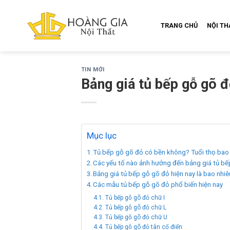
Skip
to
TRANG CHỦ
NỘI T
content
TIN MỚI
Bảng giá tủ bếp gỗ gõ 
Mục lục
Tủ bếp gỗ gõ đỏ có bền không? Tuổi thọ bao
Các yếu tố nào ảnh hưởng đến bảng giá tủ b
Bảng giá tủ bếp gỗ gõ đỏ hiện nay là bao nhi
Các mẫu tủ bếp gỗ gõ đỏ phổ biến hiện nay
Tủ bếp gỗ gõ đỏ chữ I
Tủ bếp gỗ gõ đỏ chữ L
Tủ bếp gỗ gõ đỏ chữ U
Tủ bếp gỗ gõ đỏ tân cổ điển