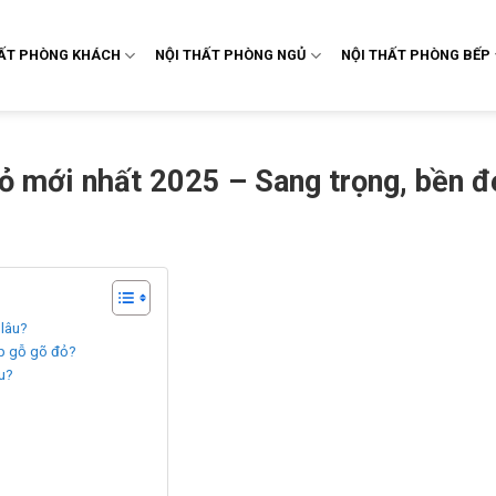
HẤT PHÒNG KHÁCH
NỘI THẤT PHÒNG NGỦ
NỘI THẤT PHÒNG BẾP
đỏ mới nhất 2025 – Sang trọng, bền đ
 lâu?
ếp gỗ gõ đỏ?
êu?