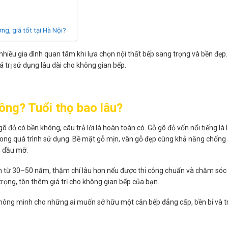
ng, giá tốt tại Hà Nội?
nhiều gia đình quan tâm khi lựa chọn nội thất bếp sang trọng và bền đẹp. 
á trị sử dụng lâu dài cho không gian bếp.
ông? Tuổi thọ bao lâu?
đỏ có bền không, câu trả lời là hoàn toàn có. Gỗ gõ đỏ vốn nổi tiếng là l
ng quá trình sử dụng. Bề mặt gỗ mịn, vân gỗ đẹp cùng khả năng chống ẩm
, dầu mỡ.
ịnh từ 30–50 năm, thậm chí lâu hơn nếu được thi công chuẩn và chăm sóc 
rọng, tôn thêm giá trị cho không gian bếp của bạn.
 thông minh cho những ai muốn sở hữu một căn bếp đẳng cấp, bền bỉ và tr