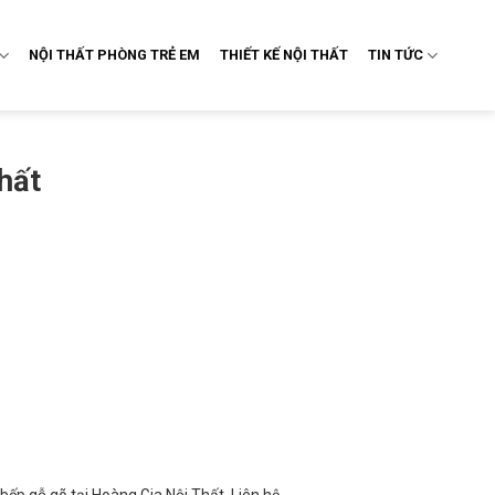
NỘI THẤT PHÒNG TRẺ EM
THIẾT KẾ NỘI THẤT
TIN TỨC
hất
bếp gỗ gõ tại Hoàng Gia Nội Thất. Liên hệ