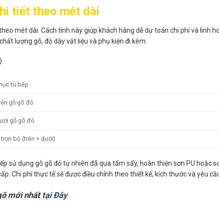
i tiết theo mét dài
heo mét dài. Cách tính này giúp khách hàng dễ dự toán chi phí và linh hoạ
chất lượng gỗ, độ dày vật liệu và phụ kiện đi kèm.
)
mục tủ bếp
rên gỗ gõ đỏ
ưới gỗ gõ đỏ
trọn bộ (trên + dưới)
bếp sử dụng gỗ gõ đỏ tự nhiên đã qua tẩm sấy, hoàn thiện sơn PU hoặc 
. Chi phí thực tế sẽ được điều chỉnh theo thiết kế, kích thước và yêu cầu
gõ mới nhất
tại Đây