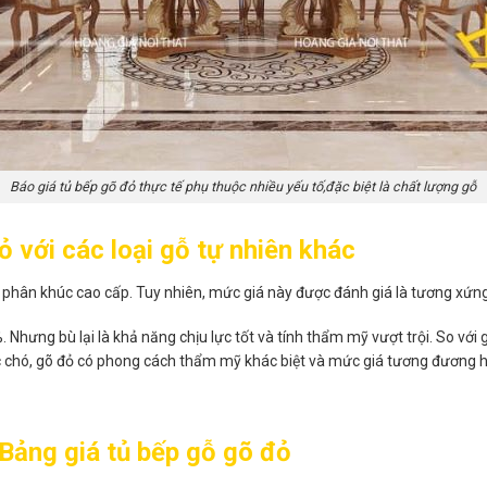
Báo giá tủ bếp gõ đỏ thực tế phụ thuộc nhiều yếu tố,đặc biệt là chất lượng gỗ
ỏ với các loại gỗ tự nhiên khác
hân khúc cao cấp. Tuy nhiên, mức giá này được đánh giá là tương xứng vớ
Nhưng bù lại là khả năng chịu lực tốt và tính thẩm mỹ vượt trội. So với
 chó, gõ đỏ có phong cách thẩm mỹ khác biệt và mức giá tương đương ho
Bảng giá tủ bếp gỗ gõ đỏ