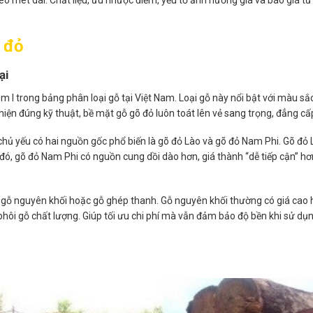
 đỏ
ại
óm I trong bảng phân loại gỗ tại Việt Nam. Loại gỗ này nổi bật với màu sắ
thiện đúng kỹ thuật, bề mặt gỗ gõ đỏ luôn toát lên vẻ sang trọng, đẳng cấ
chủ yếu có hai nguồn gốc phổ biến là gõ đỏ Lào và gõ đỏ Nam Phi. Gõ đỏ 
 đó, gõ đỏ Nam Phi có nguồn cung dồi dào hơn, giá thành “dễ tiếp cận” h
ừ gỗ nguyên khối hoặc gỗ ghép thanh. Gỗ nguyên khối thường có giá cao 
 phôi gỗ chất lượng. Giúp tối ưu chi phí mà vẫn đảm bảo độ bền khi sử dụn