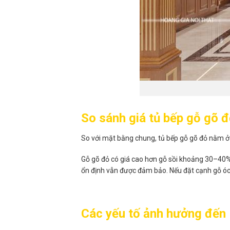
So sánh giá tủ bếp gỗ gõ đ
So với mặt bằng chung, tủ bếp gỗ gõ đỏ nằm ở p
Gỗ gõ đỏ có giá cao hơn gỗ sồi khoảng 30–40%. 
ổn định vẫn được đảm bảo. Nếu đặt cạnh gỗ óc
Các yếu tố ảnh hưởng đến 