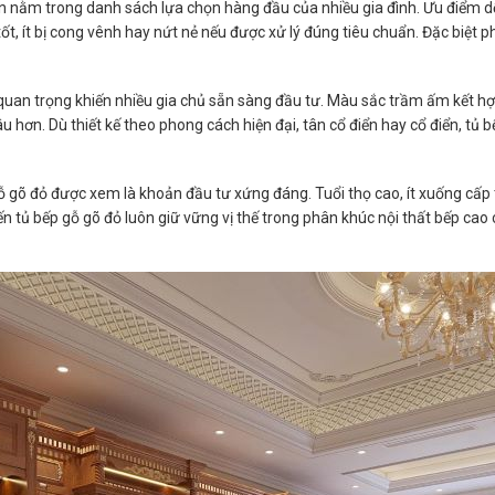
 nằm trong danh sách lựa chọn hàng đầu của nhiều gia đình. Ưu điểm dễ 
ốt, ít bị cong vênh hay nứt nẻ nếu được xử lý đúng tiêu chuẩn. Đặc biệt p
quan trọng khiến nhiều gia chủ sẵn sàng đầu tư. Màu sắc trầm ấm kết hợ
u hơn. Dù thiết kế theo phong cách hiện đại, tân cổ điển hay cổ điển, tủ
 gỗ gõ đỏ được xem là khoản đầu tư xứng đáng. Tuổi thọ cao, ít xuống cấp t
n tủ bếp gỗ gõ đỏ luôn giữ vững vị thế trong phân khúc nội thất bếp cao 