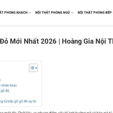
HẤT PHÒNG KHÁCH
NỘI THẤT PHÒNG NGỦ
NỘI THẤT PHÒNG BẾP
Đỏ Mới Nhất 2026 | Hoàng Gia Nội T
i
ự nhiên khác
ỗ gõ đỏ
ng tủ bếp gỗ gõ đỏ uy tín
o mét dài. Chất liệu, ưu nhược điểm, yếu tố ảnh hưởng giá và báo giá tủ 