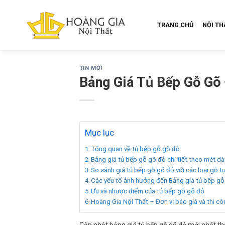
Skip
to
TRANG CHỦ
NỘI T
content
TIN MỚI
Bảng Giá Tủ Bếp Gỗ Gõ 
Mục lục
Tổng quan về tủ bếp gỗ gõ đỏ
Bảng giá tủ bếp gỗ gõ đỏ chi tiết theo mét dà
So sánh giá tủ bếp gỗ gõ đỏ với các loại gỗ t
Các yếu tố ảnh hưởng đến Bảng giá tủ bếp g
Ưu và nhược điểm của tủ bếp gỗ gõ đỏ
Hoàng Gia Nội Thất – Đơn vị báo giá và thi cô
Cập nhật bảng giá tủ bếp gỗ gõ đỏ mới nhất the