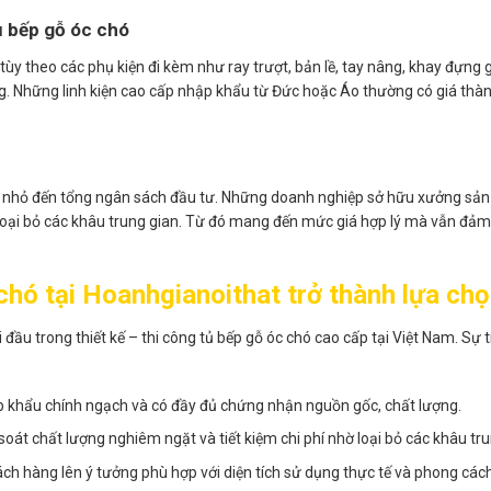
ủ bếp gỗ óc chó
 tùy theo các phụ kiện đi kèm như ray trượt, bản lề, tay nâng, khay đựng g
ng. Những linh kiện cao cấp nhập khẩu từ Đức hoặc Áo thường có giá thàn
 nhỏ đến tổng ngân sách đầu tư. Những doanh nghiệp sở hữu xưởng sản x
 loại bỏ các khâu trung gian. Từ đó mang đến mức giá hợp lý mà vẫn đảm
 chó tại Hoanhgianoithat trở thành lựa ch
i đầu trong thiết kế – thi công tủ bếp gỗ óc chó cao cấp tại Việt Nam. S
 khẩu chính ngạch và có đầy đủ chứng nhận nguồn gốc, chất lượng.
soát chất lượng nghiêm ngặt và tiết kiệm chi phí nhờ loại bỏ các khâu tru
ách hàng lên ý tưởng phù hợp với diện tích sử dụng thực tế và phong cách 