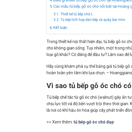
Điều gì khiến tủ bếp gỗ óc chó tại Hoanhgian
Các mẫu tủ bếp gỗ óc chó nổi bật tại Hoàng g
Thiết kế tủ bếp chữ L
Tủ bếp tích hợp đảo bếp và quầy bar mini
Kết luận
Trong thiết kế nội thất hiện đại, tủ bếp gỗ óc
cho không gian sống. Tuy nhiên, một trong nhữn
loại gỗ khác? Có đáng để đầu tư? Làm sao để lự
Hãy cùng khám phá cụ thể bảng giá tủ bếp gỗ óc
hoàn toàn yên tâm khi lựa chọn. – Hoanggianoi
Vì sao tủ bếp gỗ óc chó có
Tủ bếp chế tác từ gỗ óc chó
(walnut) gây ấn t
chịu lực tốt và độ bền vượt trội theo thời gia
là nơi có khí hậu ôn hòa giúp cây phát triển đồ
>> Xem thêm:
tủ bếp gỗ óc chó đẹp