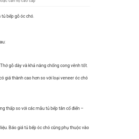
 hoặc căn hộ cao cấp
 tủ bếp gỗ óc chó.
au:
 Thớ gỗ dày và khả năng chống cong vênh tốt.
 có giá thành cao hơn so với loại veneer óc chó
ông thấp so với các mẫu tủ bếp tân cổ điển –
liệu. Báo giá tủ bếp óc chó cũng phụ thuộc vào