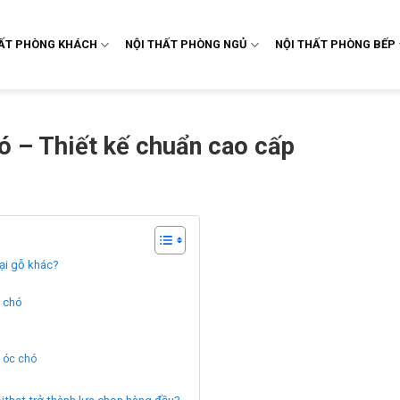
HẤT PHÒNG KHÁCH
NỘI THẤT PHÒNG NGỦ
NỘI THẤT PHÒNG BẾP
hó – Thiết kế chuẩn cao cấp
oại gỗ khác?
c chó
ỗ óc chó