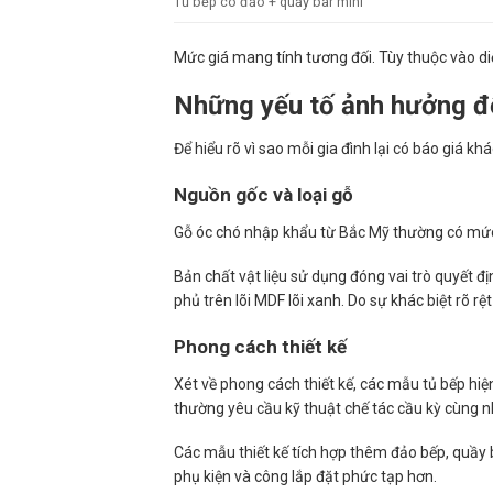
Tủ bếp có đảo + quầy bar mini
Mức giá mang tính tương đối. Tùy thuộc vào diệ
Những yếu tố ảnh hưởng đế
Để hiểu rõ vì sao mỗi gia đình lại có báo giá k
Nguồn gốc và loại gỗ
Gỗ óc chó nhập khẩu từ Bắc Mỹ thường có mức 
Bản chất vật liệu sử dụng đóng vai trò quyết đị
phủ trên lõi MDF lõi xanh. Do sự khác biệt rõ r
Phong cách thiết kế
Xét về phong cách thiết kế, các mẫu tủ bếp hiệ
thường yêu cầu kỹ thuật chế tác cầu kỳ cùng 
Các mẫu thiết kế tích hợp thêm đảo bếp, quầy 
phụ kiện và công lắp đặt phức tạp hơn.