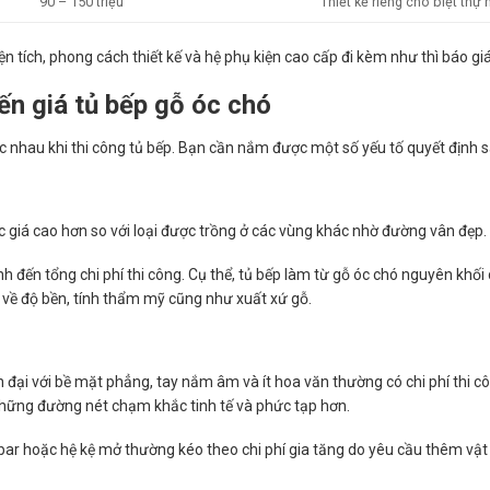
90 – 150 triệu
Thiết kế riêng cho biệt thự
n tích, phong cách thiết kế và hệ phụ kiện cao cấp đi kèm như thì báo giá
n giá tủ bếp gỗ óc chó
hác nhau khi thi công tủ bếp. Bạn cần nắm được một số yếu tố quyết định s
giá cao hơn so với loại được trồng ở các vùng khác nhờ đường vân đẹp.
nh đến tổng chi phí thi công. Cụ thể, tủ bếp làm từ gỗ óc chó nguyên khối
ệt về độ bền, tính thẩm mỹ cũng như xuất xứ gỗ.
n đại với bề mặt phẳng, tay nắm âm và ít hoa văn thường có chi phí thi c
những đường nét chạm khắc tinh tế và phức tạp hơn.
bar hoặc hệ kệ mở thường kéo theo chi phí gia tăng do yêu cầu thêm vật 