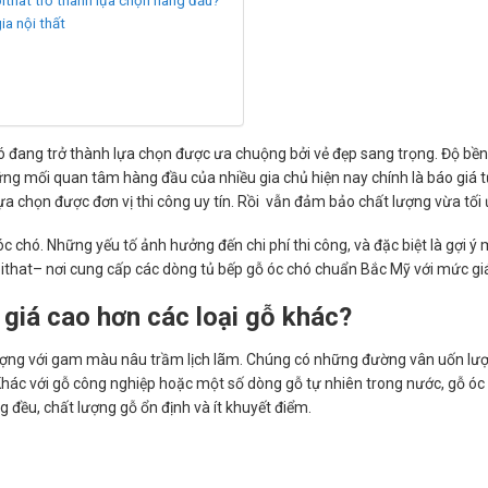
oithat trở thành lựa chọn hàng đầu?
ia nội thất
 chó đang trở thành lựa chọn được ưa chuộng bởi vẻ đẹp sang trọng. Độ bề
g mối quan tâm hàng đầu của nhiều gia chủ hiện nay chính là báo giá tủ 
a chọn được đơn vị thi công uy tín. Rồi vẫn đảm bảo chất lượng vừa tối 
 chó. Những yếu tố ảnh hưởng đến chi phí thi công, và đặc biệt là gợi ý
that– nơi cung cấp các dòng tủ bếp gỗ óc chó chuẩn Bắc Mỹ với mức giá
 giá cao hơn các loại gỗ khác?
ượng với gam màu nâu trầm lịch lãm. Chúng có những đường vân uốn lư
n. Khác với gỗ công nghiệp hoặc một số dòng gỗ tự nhiên trong nước, gỗ ó
ng đều, chất lượng gỗ ổn định và ít khuyết điểm.