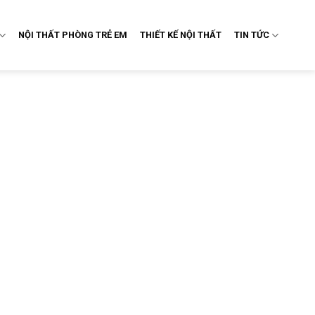
NỘI THẤT PHÒNG TRẺ EM
THIẾT KẾ NỘI THẤT
TIN TỨC