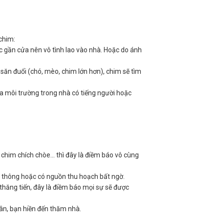
chim:
c gần cửa nên vô tình lao vào nhà. Hoặc do ánh
c săn đuổi (chó, mèo, chim lớn hơn), chim sẽ tìm
ra môi trường trong nhà có tiếng người hoặc
 chim chích chòe… thì đây là điềm báo vô cùng
nh thông hoặc có nguồn thu hoạch bất ngờ.
 thăng tiến, đây là điềm báo mọi sự sẽ được
hân, bạn hiền đến thăm nhà.