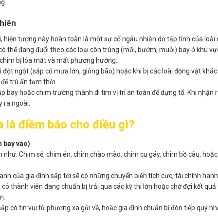
ng.
nhiên
, hiện tượng này hoàn toàn là một sự cố ngẫu nhiên do tập tính của loài 
ó thể đang đuổi theo các loại côn trùng (mối, bướm, muỗi) bay ở khu vự
 chim bị lóa mắt và mất phương hướng.
ổi đột ngột (sắp có mưa lớn, giông bão) hoặc khi bị các loài động vật khá
để trú ẩn tạm thời.
 bay hoặc chim trưởng thành đi tìm vị trí an toàn để dựng tổ. Khi nhận 
 ra ngoài.
a là điềm báo cho điều gì?
h bay vào)
him như: Chim sẻ, chim én, chim chào mào, chim cu gáy, chim bồ câu, hoặc
anh của gia đình sắp tới sẽ có những chuyển biến tích cực, tài chính ha
có thành viên đang chuẩn bị trải qua các kỳ thi lớn hoặc chờ đợi kết quả
n.
p có tin vui từ phương xa gửi về, hoặc gia đình chuẩn bị đón tiếp quý n