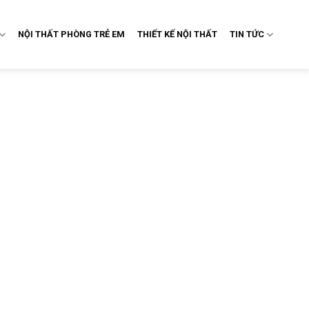
NỘI THẤT PHÒNG TRẺ EM
THIẾT KẾ NỘI THẤT
TIN TỨC