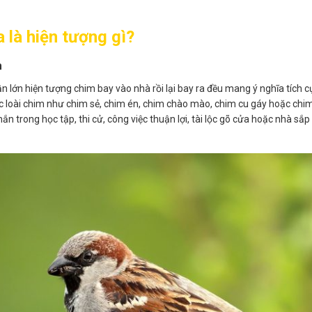
 là hiện tượng gì?
n
ần lớn hiện tượng chim bay vào nhà rồi lại bay ra đều mang ý nghĩa tích c
c loài chim như chim sẻ, chim én, chim chào mào, chim cu gáy hoặc chim 
ắn trong học tập, thi cử, công việc thuận lợi, tài lộc gõ cửa hoặc nhà s