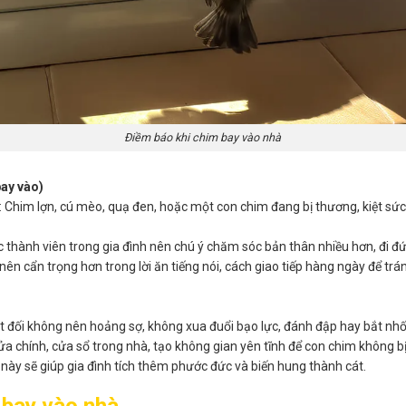
Điềm báo khi chim bay vào nhà
bay vào)
ư: Chim lợn, cú mèo, quạ đen, hoặc một con chim đang bị thương, kiệt sức
thành viên trong gia đình nên chú ý chăm sóc bản thân nhiều hơn, đi đ
ên cẩn trọng hơn trong lời ăn tiếng nói, cách giao tiếp hàng ngày để tr
ệt đối không nên hoảng sợ, không xua đuổi bạo lực, đánh đập hay bắt nhố
a chính, cửa sổ trong nhà, tạo không gian yên tĩnh để con chim không b
này sẽ giúp gia đình tích thêm phước đức và biến hung thành cát.