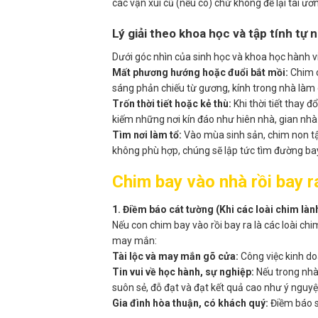
các vận xui cũ (nếu có) chứ không để lại tai ươ
Lý giải theo khoa học và tập tính tự 
Dưới góc nhìn của sinh học và khoa học hành vi
Mất phương hướng hoặc đuổi bắt mồi:
Chim c
sáng phản chiếu từ gương, kính trong nhà làm
Trốn thời tiết hoặc kẻ thù:
Khi thời tiết thay đ
kiếm những nơi kín đáo như hiên nhà, gian nhà 
Tìm nơi làm tổ:
Vào mùa sinh sản, chim non tập
không phù hợp, chúng sẽ lập tức tìm đường bay
Chim bay vào nhà rồi bay r
1. Điềm báo cát tường (Khi các loài chim làn
Nếu con chim bay vào rồi bay ra là các loài c
may mắn:
Tài lộc và may mắn gõ cửa:
Công việc kinh do
Tin vui về học hành, sự nghiệp:
Nếu trong nhà 
suôn sẻ, đỗ đạt và đạt kết quả cao như ý nguyệ
Gia đình hòa thuận, có khách quý:
Điềm báo sắ