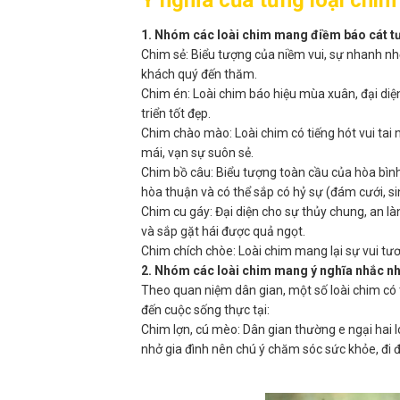
Ý nghĩa của từng loại chim
1. Nhóm các loài chim mang điềm báo cát t
Chim sẻ: Biểu tượng của niềm vui, sự nhanh nhẹ
khách quý đến thăm.
Chim én: Loài chim báo hiệu mùa xuân, đại diệ
triển tốt đẹp.
Chim chào mào: Loài chim có tiếng hót vui tai 
mái, vạn sự suôn sẻ.
Chim bồ câu: Biểu tượng toàn cầu của hòa bình 
hòa thuận và có thể sắp có hỷ sự (đám cưới, si
Chim cu gáy: Đại diện cho sự thủy chung, an l
và sắp gặt hái được quả ngọt.
Chim chích chòe: Loài chim mang lại sự vui tươ
2. Nhóm các loài chim mang ý nghĩa nhắc nh
Theo quan niệm dân gian, một số loài chim có t
đến cuộc sống thực tại:
Chim lợn, cú mèo: Dân gian thường e ngại hai lo
nhở gia đình nên chú ý chăm sóc sức khỏe, đi 