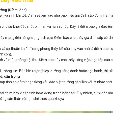
 bay vào nhà
ường (Điềm lành)
n và sinh khí tốt. Chim sẻ bay vào nhà báo hiệu gia đình sắp đón nhận ti
n cho sự khởi đầu mới, bình an và hạnh phúc. Đây là điềm báo gia đạo ê
này mang đến năng lượng tích cực. Điềm báo cho thấy gia đình sắp có chu
và sự thuần khiết. Trong phong thủy, bồ câu bay vào nhà là điềm báo cực
nh con).
ành và mùa màng bội thu. Điềm báo này cho thấy công việc, học tập của 
i, thông tuệ. Báo hiệu sự nghiệp, đường công danh hoặc học hành, thi cử
ở, cẩn trọng
ập tính ăn đêm hoặc tiếng kêu đặc biệt thường gắn liền với lời nhắc nhở
ài chim này vì tập tính hoạt động trong bóng tối. Tuy nhiên, dưới góc nhì
đứng cẩn thận và hạn chế thức quá khuya.