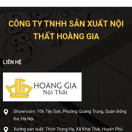
CÔNG TY TNHH SẢN XUẤT NỘI
THẤT HOÀNG GIA
LIÊN HỆ
Showroom: 106 Tây Sơn, Phường Quang Trung, Quận Đống
Đa, Hà Nội
Xưở​ng sả​n xuấ​t: Thôn Trung Hạ, Xã Khai Thái, Huyện Phú