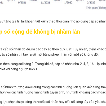
Sự tăng giá trị tài khoản tiết kiệm theo thời gian nhờ áp dụng cấp số nhâ
p số cộng để không bị nhầm lẫn
cấp số nhân do đều là các dãy số theo quy luật. Tuy nhiên, điểm khác bi
ấp số nhân thì tạo ra số mới bằng phép nhân với một số không đổi.
dần theo công sai bằng 3. Trong khi đó, cấp số nhân như 2, 4, 8, 16,… lại n
iệt khi công bội lớn hơn 1.
cấp số nhân thường được dùng trong các tình huống liên quan đến tăng tr
hơn với các tình huống mang tính tuyến tính, như tính khoảng cách hoặc 
àng lựa chọn được công thức cấp số nhân hay cấp số cộng tùy vào yêu cầu