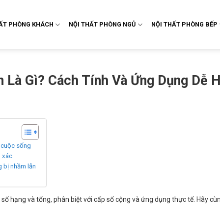
HẤT PHÒNG KHÁCH
NỘI THẤT PHÒNG NGỦ
NỘI THẤT PHÒNG BẾP
 Là Gì? Cách Tính Và Ứng Dụng Dễ H
g cuộc sống
h xác
 bị nhầm lẫn
h số hạng và tổng, phân biệt với cấp số cộng và ứng dụng thực tế. Hãy cùn