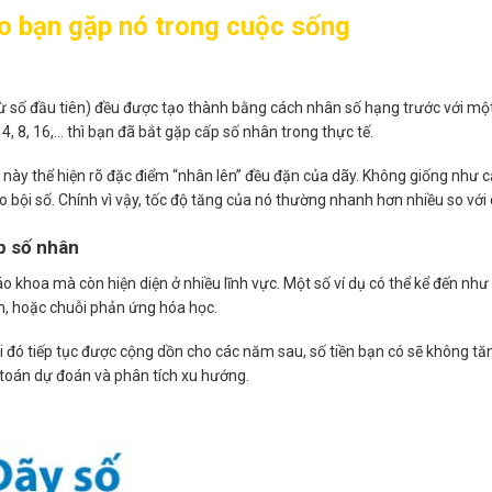
ào bạn gặp nó trong cuộc sống
 số đầu tiên) đều được tạo thành bằng cách nhân số hạng trước với một 
4, 8, 16,… thì bạn đã bắt gặp cấp số nhân trong thực tế.
u này thể hiện rõ đặc điểm “nhân lên” đều đặn của dãy. Không giống như 
o bội số. Chính vì vậy, tốc độ tăng của nó thường nhanh hơn nhiều so với
p số nhân
 khoa mà còn hiện diện ở nhiều lĩnh vực. Một số ví dụ có thể kể đến như 
ính, hoặc chuỗi phản ứng hóa học.
lãi đó tiếp tục được cộng dồn cho các năm sau, số tiền bạn có sẽ không t
 toán dự đoán và phân tích xu hướng.