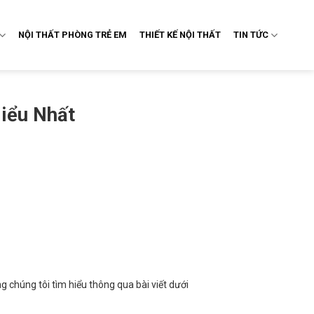
NỘI THẤT PHÒNG TRẺ EM
THIẾT KẾ NỘI THẤT
TIN TỨC
iểu Nhất
g chúng tôi tìm hiểu thông qua bài viết dưới