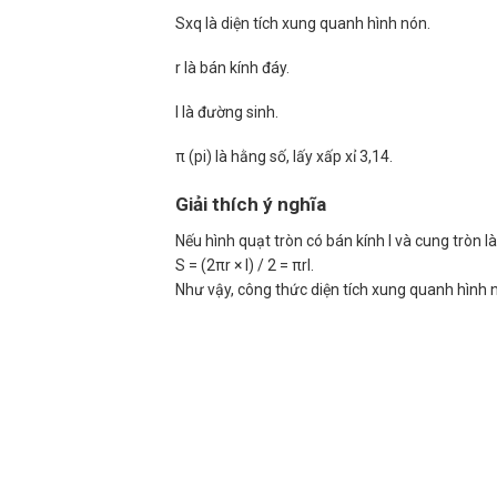
Sxq là diện tích xung quanh hình nón.
r là bán kính đáy.
l là đường sinh.
π (pi) là hằng số, lấy xấp xỉ 3,14.
Giải thích ý nghĩa
Nếu hình quạt tròn có bán kính l và cung tròn là 
S = (2πr × l) / 2 = πrl.
Như vậy, công thức diện tích xung quanh hình n