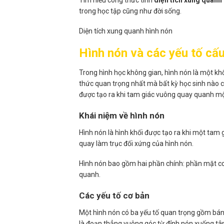
trong học tập cũng như đời sống.
Diện tích xung quanh hình nón​
Hình nón và các yếu tố cấu
Trong hình học không gian, hình nón là một khối
thức quan trọng nhất mà bất kỳ học sinh nào 
được tạo ra khi tam giác vuông quay quanh m
Khái niệm về hình nón
Hình nón là hình khối được tạo ra khi một tam
quay làm trục đối xứng của hình nón.
Hình nón bao gồm hai phần chính: phần mặt co
quanh.
Các yếu tố cơ bản
Một hình nón có ba yếu tố quan trọng gồm bán k
là đoạn thẳng vuông góc từ đỉnh nón xuống tâm 