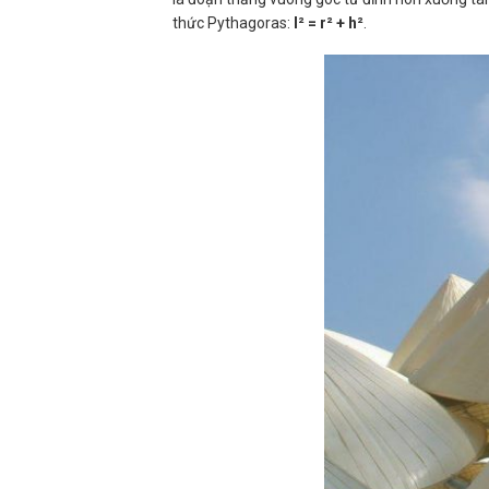
thức Pythagoras:
l² = r² + h²
.