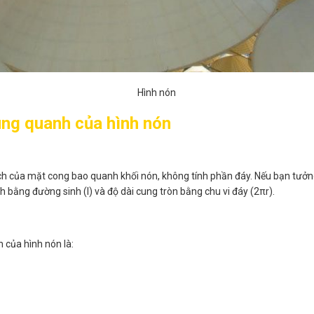
Hình nón
ung quanh của hình nón
ích của mặt cong bao quanh khối nón, không tính phần đáy. Nếu bạn tư
h bằng đường sinh (l) và độ dài cung tròn bằng chu vi đáy (2πr).
 của hình nón là: