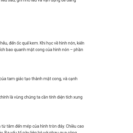
phễu, đến ốc quế kem. Khi học về hình nón, kiến
 tích bao quanh mặt cong của hình nón – phần
 của tam giác tạo thành mặt cong, và cạnh
chính là vùng chúng ta cần tính diện tích xung
ch từ tâm đến mép của hình tròn đáy. Chiều cao
y. Ba yếu tố này liên hệ với nhau qua công