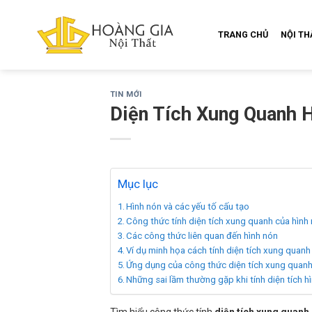
Skip
to
TRANG CHỦ
NỘI T
content
TIN MỚI
Diện Tích Xung Quanh H
Mục lục
Hình nón và các yếu tố cấu tạo
Công thức tính diện tích xung quanh của hình
Các công thức liên quan đến hình nón
Ví dụ minh họa cách tính diện tích xung quanh
Ứng dụng của công thức diện tích xung quanh
Những sai lầm thường gặp khi tính diện tích h
Tìm hiểu công thức tính
diện tích xung quanh