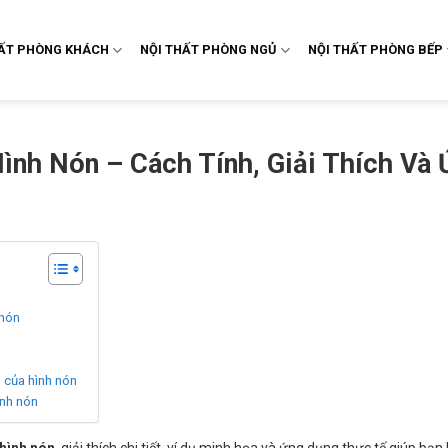
HẤT PHÒNG KHÁCH
NỘI THẤT PHÒNG NGỦ
NỘI THẤT PHÒNG BẾP
ình Nón – Cách Tính, Giải Thích Và
 nón
 của hình nón
ình nón
 hình nón
, giải thích chi tiết, ví dụ minh họa và ứng dụng thực tế giúp bạ