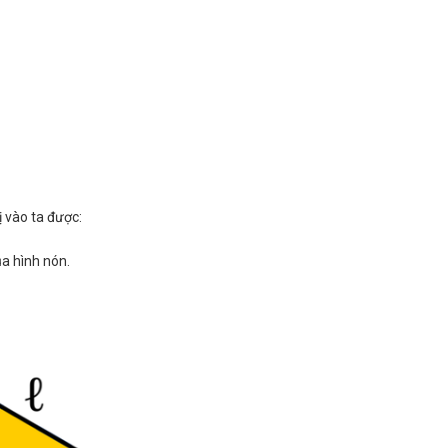
ị vào ta được:
ủa hình nón.