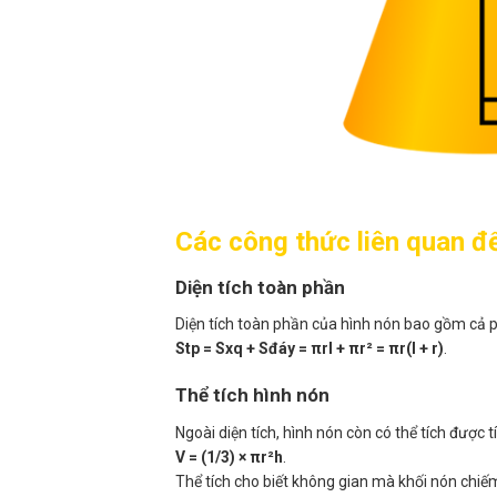
Các công thức liên quan đ
Diện tích toàn phần
Diện tích toàn phần của hình nón bao gồm cả 
Stp = Sxq + Sđáy = πrl + πr² = πr(l + r)
.
Thể tích hình nón
Ngoài diện tích, hình nón còn có thể tích được 
V = (1/3) × πr²h
.
Thể tích cho biết không gian mà khối nón chiế