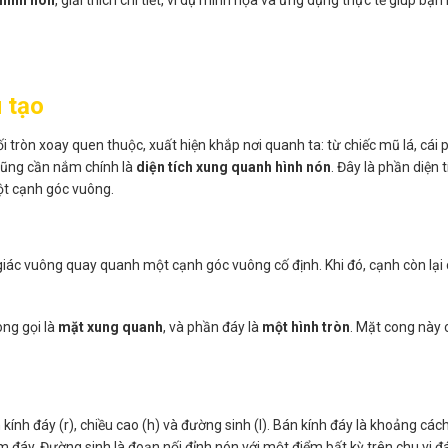
 tạo
 tròn xoay quen thuộc, xuất hiện khắp nơi quanh ta: từ chiếc mũ lá, cái 
cũng cần nắm chính là
diện tích xung quanh hình nón
. Đây là phần diện
ột cạnh góc vuông.
 giác vuông quay quanh một cạnh góc vuông cố định. Khi đó, cạnh còn lại
ng gọi là
mặt xung quanh
, và phần đáy là
một hình tròn
. Mặt cong này 
ính đáy (r), chiều cao (h) và đường sinh (l). Bán kính đáy là khoảng cá
đáy. Đường sinh là đoạn nối đỉnh nón với một điểm bất kỳ trên chu vi đá