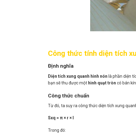
Công thức tính diện tích x
Định nghĩa
Diện tích xung quanh hình nón
là phần diện t
bạn sẽ thu được một
hình quạt tròn
có bán kín
Công thức chuẩn
Từ đó, ta suy ra công thức diện tích xung quanh
Sxq = π × r × l
Trong đó: