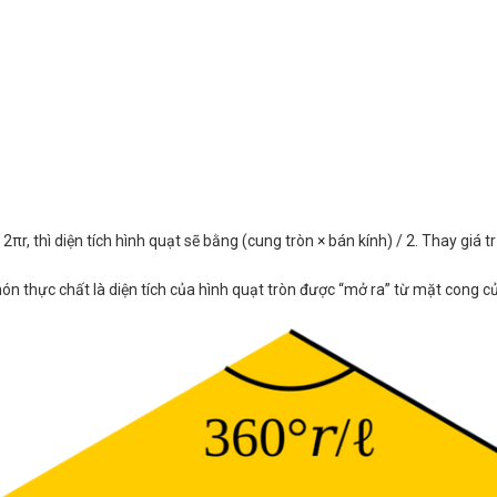
2πr, thì diện tích hình quạt sẽ bằng (cung tròn × bán kính) / 2. Thay giá tr
ón thực chất là diện tích của hình quạt tròn được “mở ra” từ mặt cong c