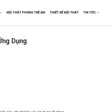
NỘI THẤT PHÒNG TRẺ EM
THIẾT KẾ NỘI THẤT
TIN TỨC
 Ứng Dụng
n hiểu sâu, ghi nhớ lâu và vận dụng dễ dàng