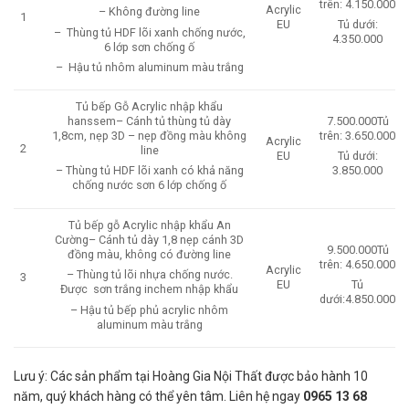
trên: 4.150.000
Acrylic
– Không đường line
1
EU
Tủ dưới:
– Thùng tủ HDF lõi xanh chống nước,
4.350.000
6 lớp sơn chống ố
– Hậu tủ nhôm aluminum màu trắng
Tủ bếp Gỗ Acrylic nhập khẩu
hanssem– Cánh tủ thùng tủ dày
7.500.000Tủ
1,8cm, nẹp 3D – nẹp đồng màu không
trên: 3.650.000
Acrylic
2
line
EU
Tủ dưới:
– Thùng tủ HDF lõi xanh có khả năng
3.850.000
chống nước sơn 6 lớp chống ố
Tủ bếp gỗ Acrylic nhập khẩu An
Cường– Cánh tủ dày 1,8 nẹp cánh 3D
9.500.000Tủ
đồng màu, không có đường line
trên: 4.650.000
Acrylic
– Thùng tủ lõi nhựa chống nước.
3
EU
Tủ
Được sơn trắng inchem nhập khẩu
dưới:4.850.000
– Hậu tủ bếp phủ acrylic nhôm
aluminum màu trắng
Lưu ý: Các sản phẩm tại Hoàng Gia Nội Thất được bảo hành 10
năm, quý khách hàng có thể yên tâm. Liên hệ ngay
0965 13 68