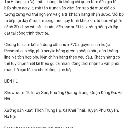
Tại Hoàng gia Nội thất, chúng tôi không chỉ quan tâm đến giá tủ
bếp nhựa acrylic, mà tập trung vào việc làm sao để mức giá đó
tương xứng với trải nghiệm và giá trị khách hàng nhận được. Mỗi bộ
tủ bếp tại đây được thi công theo quy trình khép kín, từ bản vẽ phối
cảnh 3D, chọn vật liệu chuẩn, đến sản xuất tại xưởng riêng và lắp
đặt tại công trình thực tế.
Chúng tôi cam kết sử dụng cốt nhựa PVC nguyên sinh hoặc
Picomat cao cấp, phủ acrylic bóng gương nhập khẩu, dán không
line, và tích hợp phụ kiện chính hãng theo yêu cầu. Khách hàng có
thể tùy chọn thiết kế theo gu cá nhân, đồng thời nhận tư vấn phối
màu, bố cục tối ưu cho không gian bếp.
LIÊN HỆ
Showroom: 106 Tây Sơn, Phường Quang Trung, Quận Đống Đa, Hà
Nội
Xưở​ng sả​n xuấ​t: Thôn Trung Hạ, Xã Khai Thái, Huyện Phú Xuyên,
Hà Nội