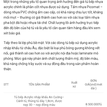
Một trong những yếu tố quan trọng ảnh hưởng đến giá tủ bếp nhựa
acrylic chính là phần cốt nhựa được sử dụng. Tấm nhựa Picomat –
dòng nhựa PVC chống ẩm cao cấp, có khả năng chịu lực tốt, kháng
mối mọt – thường có giá thành cao hơn so với các loại tấm nhựa
pha bột đá hoặc nhựa tái chế. Chất lượng lõi ảnh hưởng trực tiếp
đến độ bền của hệ tủ và là yếu tố cần quan tâm hàng đầu khi xem
xét báo giá.
Tiếp theo là lớp phủ bề mặt. Với các dòng tủ bếp sử dụng acrylic
nhập khẩu từ châu Âu, đặc biệt là loại phủ bóng gương không vết
nối, giá thành sẽ cao hơn so với acrylic nội địa hoặc laminate mô
phỏng. Mức giá này phản ánh chất lượng thẩm mỹ, độ bền màu,
khả năng chống trầy xước và sự đồng đều trong sản phẩm hoàn
thiện.
ĐƠN
Xuất
STT
TÊN SẢN PHẨM
GIÁ(vnđ/mét
xứ
dài )
Tủ bếp Acrylic nhập khẩu An Cường–
Cánh tủ, thùng tủ dày 1,8cm, được
8.500.000Tủ
nẹp 3D – nẹp đồng màu