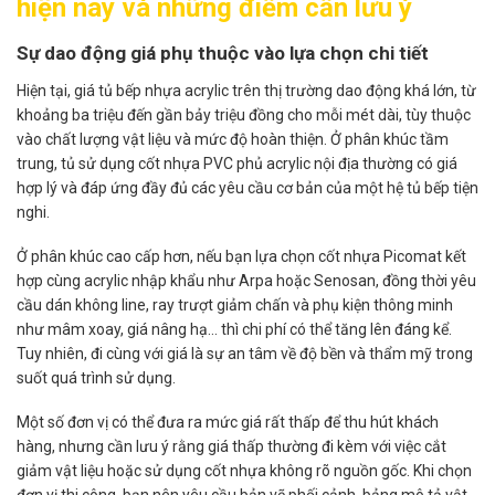
hiện nay và những điểm cần lưu ý
Sự dao động giá phụ thuộc vào lựa chọn chi tiết
Hiện tại, giá tủ bếp nhựa acrylic trên thị trường dao động khá lớn, từ
khoảng ba triệu đến gần bảy triệu đồng cho mỗi mét dài, tùy thuộc
vào chất lượng vật liệu và mức độ hoàn thiện. Ở phân khúc tầm
trung, tủ sử dụng cốt nhựa PVC phủ acrylic nội địa thường có giá
hợp lý và đáp ứng đầy đủ các yêu cầu cơ bản của một hệ tủ bếp tiện
nghi.
Ở phân khúc cao cấp hơn, nếu bạn lựa chọn cốt nhựa Picomat kết
hợp cùng acrylic nhập khẩu như Arpa hoặc Senosan, đồng thời yêu
cầu dán không line, ray trượt giảm chấn và phụ kiện thông minh
như mâm xoay, giá nâng hạ… thì chi phí có thể tăng lên đáng kể.
Tuy nhiên, đi cùng với giá là sự an tâm về độ bền và thẩm mỹ trong
suốt quá trình sử dụng.
Một số đơn vị có thể đưa ra mức giá rất thấp để thu hút khách
hàng, nhưng cần lưu ý rằng giá thấp thường đi kèm với việc cắt
giảm vật liệu hoặc sử dụng cốt nhựa không rõ nguồn gốc. Khi chọn