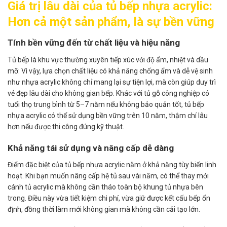
Giá trị lâu dài của tủ bếp nhựa acrylic:
Hơn cả một sản phẩm, là sự bền vững
Tính bền vững đến từ chất liệu và hiệu năng
Tủ bếp là khu vực thường xuyên tiếp xúc với độ ẩm, nhiệt và dầu
mỡ. Vì vậy, lựa chọn chất liệu có khả năng chống ẩm và dễ vệ sinh
như nhựa acrylic không chỉ mang lại sự tiện lợi, mà còn giúp duy trì
vẻ đẹp lâu dài cho không gian bếp. Khác với tủ gỗ công nghiệp có
tuổi thọ trung bình từ 5–7 năm nếu không bảo quản tốt, tủ bếp
nhựa acrylic có thể sử dụng bền vững trên 10 năm, thậm chí lâu
hơn nếu được thi công đúng kỹ thuật.
Khả năng tái sử dụng và nâng cấp dễ dàng
Điểm đặc biệt của tủ bếp nhựa acrylic nằm ở khả năng tùy biến linh
hoạt. Khi bạn muốn nâng cấp hệ tủ sau vài năm, có thể thay mới
cánh tủ acrylic mà không cần tháo toàn bộ khung tủ nhựa bên
trong. Điều này vừa tiết kiệm chi phí, vừa giữ được kết cấu bếp ổn
định, đồng thời làm mới không gian mà không cần cải tạo lớn.