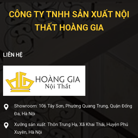
CÔNG TY TNHH SẢN XUẤT NỘI
THẤT HOÀNG GIA
LIÊN HỆ
Showroom: 106 Tây Sơn, Phường Quang Trung, Quận Đống
Đa, Hà Nội
Xưở​ng sả​n xuấ​t: Thôn Trung Hạ, Xã Khai Thái, Huyện Phú
Xuyên, Hà Nội