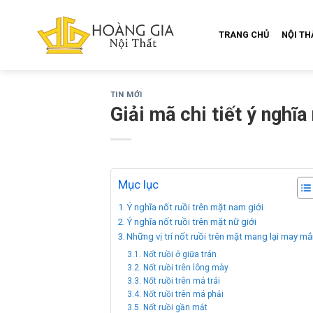
Skip
to
TRANG CHỦ
NỘI T
content
TIN MỚI
Giải mã chi tiết ý nghĩ
Mục lục
Ý nghĩa nốt ruồi trên mặt nam giới
Ý nghĩa nốt ruồi trên mặt nữ giới
Những vị trí nốt ruồi trên mặt mang lại may m
Nốt ruồi ở giữa trán
Nốt ruồi trên lông mày
Nốt ruồi trên má trái
Nốt ruồi trên má phải
Nốt ruồi gần mắt