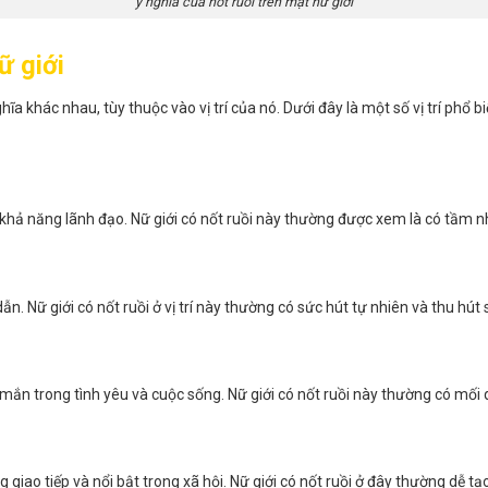
ý nghĩa của nốt ruồi trên mặt nữ giới
ữ giới
a khác nhau, tùy thuộc vào vị trí của nó. Dưới đây là một số vị trí phổ bi
khả năng lãnh đạo. Nữ giới có nốt ruồi này thường được xem là có tầm nh
ẫn. Nữ giới có nốt ruồi ở vị trí này thường có sức hút tự nhiên và thu hút
mắn trong tình yêu và cuộc sống. Nữ giới có nốt ruồi này thường có mối 
 giao tiếp và nổi bật trong xã hội. Nữ giới có nốt ruồi ở đây thường dễ 