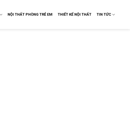
NỘI THẤT PHÒNG TRẺ EM
THIẾT KẾ NỘI THẤT
TIN TỨC