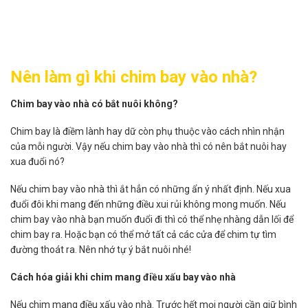
Tham khảo:
22 quy luật bất biến trong marketing​
Nên làm gì khi chim bay vào nhà?
Chim bay vào nhà có bắt nuôi không?
Chim bay là điềm lành hay dữ còn phụ thuộc vào cách nhìn nhận
của mỗi người. Vậy nếu chim bay vào nhà thì có nên bắt nuôi hay
xua đuổi nó?
Nếu chim bay vào nhà thì ắt hẳn có những ẩn ý nhất định. Nếu xua
đuổi đôi khi mang đến những điều xui rủi không mong muốn. Nếu
chim bay vào nhà bạn muốn đuổi đi thì có thể nhẹ nhàng dẫn lối để
chim bay ra. Hoặc bạn có thể mở tất cả các cửa để chim tự tìm
đường thoát ra. Nên nhớ tự ý bắt nuôi nhé!
Cách hóa giải khi chim mang điều xấu bay vào nhà
Nếu chim mang điều xấu vào nhà. Trước hết mọi người cần giữ bình