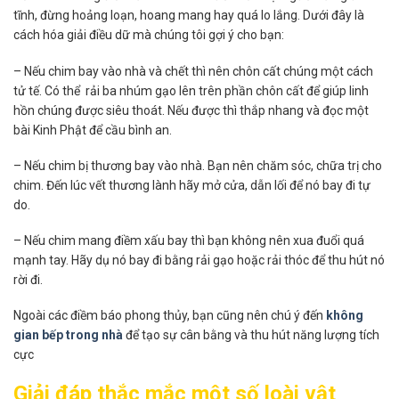
tĩnh, đừng hoảng loạn, hoang mang hay quá lo lắng. Dưới đây là
cách hóa giải điều dữ mà chúng tôi gợi ý cho bạn:
– Nếu chim bay vào nhà và chết thì nên chôn cất chúng một cách
tử tế. Có thể rải ba nhúm gạo lên trên phần chôn cất để giúp linh
hồn chúng được siêu thoát. Nếu được thì thắp nhang và đọc một
bài Kinh Phật để cầu bình an.
– Nếu chim bị thương bay vào nhà. Bạn nên chăm sóc, chữa trị cho
chim. Đến lúc vết thương lành hãy mở cửa, dẫn lối để nó bay đi tự
do.
– Nếu chim mang điềm xấu bay thì bạn không nên xua đuổi quá
mạnh tay. Hãy dụ nó bay đi bằng rải gạo hoặc rải thóc để thu hút nó
rời đi.
Ngoài các điềm báo phong thủy, bạn cũng nên chú ý đến
không
gian bếp trong nhà
để tạo sự cân bằng và thu hút năng lượng tích
cực
Giải đáp thắc mắc một số loài vật