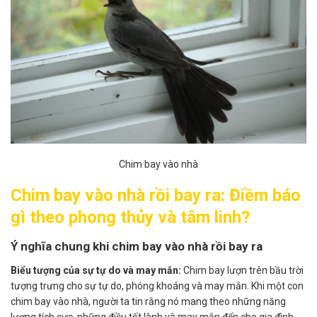
Chim bay vào nhà
Chim bay vào nhà rồi bay ra: Điềm báo
gì theo phong thủy và tâm linh?
Ý nghĩa chung khi chim bay vào nhà rồi bay ra
Biểu tượng của sự tự do và may mắn:
Chim bay lượn trên bầu trời
tượng trưng cho sự tự do, phóng khoáng và may mắn. Khi một con
chim bay vào nhà, người ta tin rằng nó mang theo những năng
lượng tích cực, những điều tốt lành và may mắn đến cho gia đình.