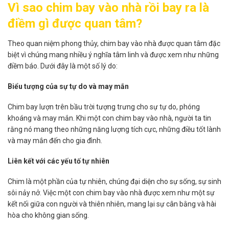
Vì sao chim bay vào nhà rồi bay ra là
điềm gì được quan tâm?
Theo quan niệm phong thủy, chim bay vào nhà được quan tâm đặc
biệt vì chúng mang nhiều ý nghĩa tâm linh và được xem như những
điềm báo. Dưới đây là một số lý do:
Biểu tượng của sự tự do và may mắn
Chim bay lượn trên bầu trời tượng trưng cho sự tự do, phóng
khoáng và may mắn. Khi một con chim bay vào nhà, người ta tin
rằng nó mang theo những năng lượng tích cực, những điều tốt lành
và may mắn đến cho gia đình.
Liên kết với các yếu tố tự nhiên
Chim là một phần của tự nhiên, chúng đại diện cho sự sống, sự sinh
sôi nảy nở. Việc một con chim bay vào nhà được xem như một sự
kết nối giữa con người và thiên nhiên, mang lại sự cân bằng và hài
hòa cho không gian sống.