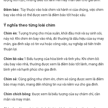
Điềm báo:
Tùy thuộc vào loài chim và hành vi của chúng, việc chim
bay vào nhà có thể được xem là điềm báo tốt hoặc xấu.
Ý nghĩa theo từng loài chim
Chim én:
Tượng trưng cho mùa xuân, khởi đầu mới và sự sinh sôi,
nảy nở. Khi chim én bay vào nhà, đó thường là dấu hiệu của sự may
mắn, gia đình sắp có tin vui hoặc công việc, sự nghiệp sẽ tiến triển
thuận lợi.
Chim bồ câu:
1
Biểu tượng của hòa bình và tình yêu. Khi chim bồ
câu bay vào nhà, thường được xem là điềm báo tốt lành, mang đến
bình yên và hạnh phúc cho gia đình.
Chim sẻ:
Cũng giống như chim én, chim sẻ cũng được xem là điềm
báo may mắn, mang đến những tin vui và niềm vui cho gia đình.
Chim chích bông:
Được xem là biểu tượng của sự chăm chỉ, cần
mẫn và may mắn.