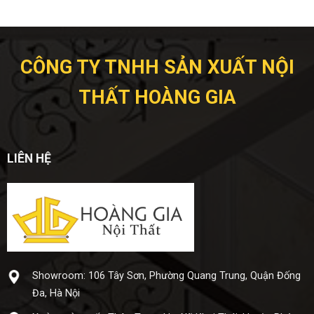
CÔNG TY TNHH SẢN XUẤT NỘI
THẤT HOÀNG GIA
LIÊN HỆ
Showroom: 106 Tây Sơn, Phường Quang Trung, Quận Đống
Đa, Hà Nội