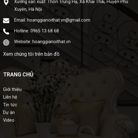
Xưở​ng sả​n xuấ​t: Thôn Trung Hạ, Xã Khai Thái, Huyện Phú
Xuyên, Hà Nội
Email: hoanggianoithat.vn@gmail.com
Hotline: 0965 13 68 68
Website: hoanggianoithat.vn
Xem chúng tôi trên bản đồ
TRANG CHỦ
Giới thiệu
Liên hệ
Tin tức
Dự án
Video