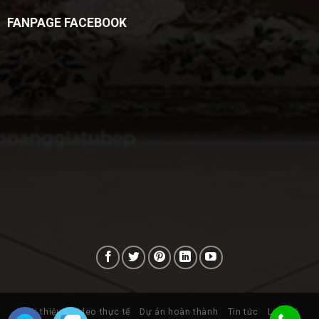
FANPAGE FACEBOOK
Giới thiệu
Video thực tế
Dự án hoàn thành
Tin tức
Liên hệ