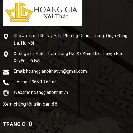
Showroom: 106 Tây Sơn, Phường Quang Trung, Quận Đống
Đa, Hà Nội
Xưở​ng sả​n xuấ​t: Thôn Trung Hạ, Xã Khai Thái, Huyện Phú
Xuyên, Hà Nội
Email: hoanggianoithat.vn@gmail.com
Hotline: 0965 13 68 68
Website: hoanggianoithat.vn
Xem chúng tôi trên bản đồ
TRANG CHỦ