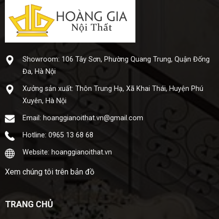
Showroom: 106 Tây Sơn, Phường Quang Trung, Quận Đống
Đa, Hà Nội
Xưở​ng sả​n xuấ​t: Thôn Trung Hạ, Xã Khai Thái, Huyện Phú
Xuyên, Hà Nội
Email: hoanggianoithat.vn@gmail.com
Hotline: 0965 13 68 68
Website: hoanggianoithat.vn
Xem chúng tôi trên bản đồ
TRANG CHỦ