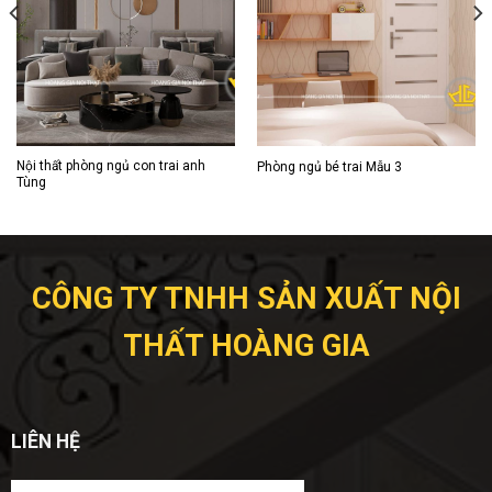
Nội thất phòng ngủ con trai anh
Phòng ngủ bé trai Mẫu 3
Tùng
CÔNG TY TNHH SẢN XUẤT NỘI
THẤT HOÀNG GIA
LIÊN HỆ