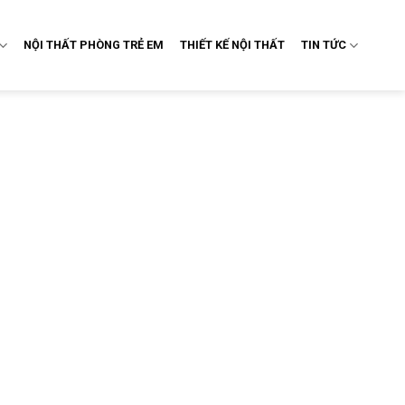
NỘI THẤT PHÒNG TRẺ EM
THIẾT KẾ NỘI THẤT
TIN TỨC