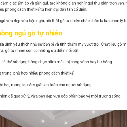
ảm giác ấm áp và gần gũi, tạo không gian nghỉ ngơi thư giãn trọn vẹn. Kh
u phong cách thiết kế từ hiện đại đến tân cổ điển.
ủ vừa đẹp vừa tiện nghi, nội thất gỗ tự nhiên chắc chắn là lựa chọn lý t
hòng ngủ gỗ tự nhiên
ia đình yêu thích nhờ sự bền bỉ và tính thẩm mỹ vượt trội. Chất liệu gỗ m
ra, gỗ tự nhiên còn có những ưu điểm nổi bật:
ốt, có thể sử dụng hàng chục năm mà ít bị cong vênh hay hư hỏng.
 trọng, phù hợp nhiều phong cách thiết kế.
c hại, mang lại cảm giác an toàn cho người sử dụng.
hiên đã qua xử lý, vừa bền đẹp vừa góp phần bảo vệ môi trường sống.