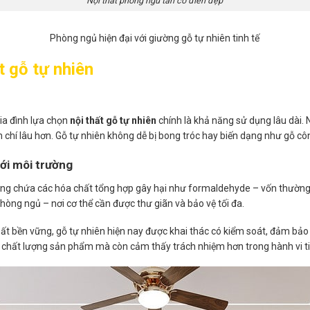
Nội thất phòng ngủ tân cổ điển đẹp
Phòng ngủ hiện đại với giường gỗ tự nhiên tinh tế
t gỗ tự nhiên
ia đình lựa chọn
nội thất gỗ tự nhiên
chính là khả năng sử dụng lâu dài. 
chí lâu hơn. Gỗ tự nhiên không dễ bị bong tróc hay biến dạng như gỗ côn
với môi trường
hông chứa các hóa chất tổng hợp gây hại như formaldehyde – vốn thường 
hòng ngủ – nơi cơ thể cần được thư giãn và bảo vệ tối đa.
hất bền vững, gỗ tự nhiên hiện nay được khai thác có kiểm soát, đảm bảo
ề chất lượng sản phẩm mà còn cảm thấy trách nhiệm hơn trong hành vi t