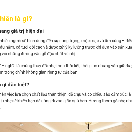
hiên là gì?
ang giá trị hiện đại
, nhiều người sẽ hình dung đến sự sang trọng, mộc mạc và ấm cúng – điề
lâu năm, có tuổi đời cao và được xử lý kỹ lưỡng trước khi đưa vào sản xu
g với những đường vân gỗ độc nhất vô nhị.
 – nghĩa là chúng thay đổi nhẹ theo thời tiết, thời gian nhưng vẫn giữ đ
ên trong chính không gian riêng tư của bạn.
 gì đặc biệt?
nên việc lựa chọn chất liệu thân thiện, dễ chịu và có chiều sâu cảm xúc là
ịu nhẹ sẽ khiến bạn dễ dàng đi vào giấc ngủ hơn. Hương thơm gỗ nhẹ nhà
.