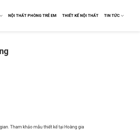
NỘI THẤT PHÒNG TRẺ EM
THIẾT KẾ NỘI THẤT
TIN TỨC
ững
 gian. Tham khảo mẫu thiết kế tại Hoàng gia