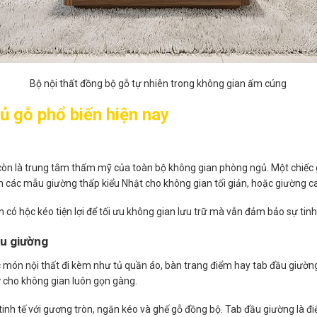
Bộ nội thất đồng bộ gỗ tự nhiên trong không gian ấm cúng
ủ gỗ phổ biến hiện nay
à còn là trung tâm thẩm mỹ của toàn bộ không gian phòng ngủ. Một chiếc
ọn các mẫu giường thấp kiểu Nhật cho không gian tối giản, hoặc giường c
n có hộc kéo tiện lợi để tối ưu không gian lưu trữ mà vẫn đảm bảo sự tinh 
ầu giường
 món nội thất đi kèm như tủ quần áo, bàn trang điểm hay tab đầu giường
ữ cho không gian luôn gọn gàng.
inh tế với gương tròn, ngăn kéo và ghế gỗ đồng bộ. Tab đầu giường là đi