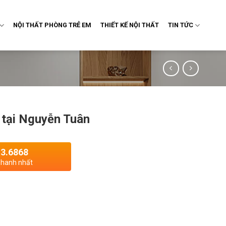
NỘI THẤT PHÒNG TRẺ EM
THIẾT KẾ NỘI THẤT
TIN TỨC
 tại Nguyễn Tuân
13.6868
 nhanh nhất