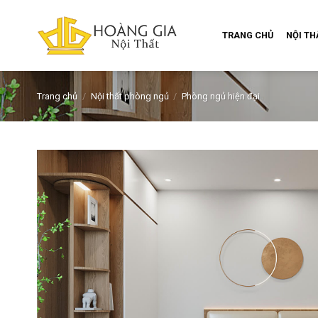
Skip
to
TRANG CHỦ
NỘI T
content
Trang chủ
/
Nội thất phòng ngủ
/
Phòng ngủ hiện đại