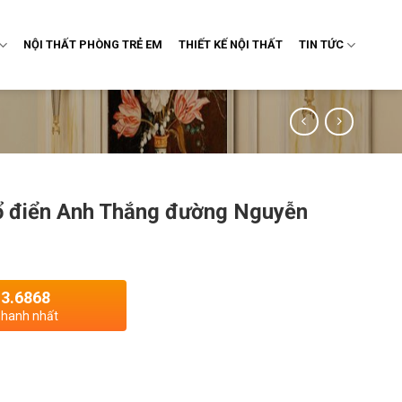
NỘI THẤT PHÒNG TRẺ EM
THIẾT KẾ NỘI THẤT
TIN TỨC
ổ điển Anh Thắng đường Nguyễn
13.6868
 nhanh nhất