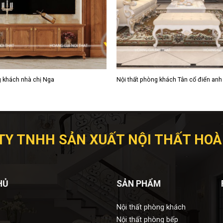
g khách nhà chị Nga
Nội thất phòng khách Tân cổ điển anh 
TY TNHH SẢN XUẤT NỘI THẤT HOÀ
HỦ
SẢN PHẨM
Nội thất phòng khách
Nội thất phòng bếp