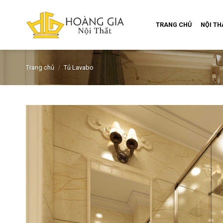
Skip
to
TRANG CHỦ
NỘI T
content
Trang chủ
/
Tủ Lavabo