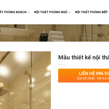
HẤT PHÒNG KHÁCH
NỘI THẤT PHÒNG NGỦ
NỘI THẤT PHÒNG BẾP
Mẫu thiết kế nội t
LIÊN HỆ 096.5
Giá tốt nhất - Hỗ trợ