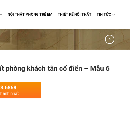
NỘI THẤT PHÒNG TRẺ EM
THIẾT KẾ NỘI THẤT
TIN TỨC
hất phòng khách tân cổ điển – Mẫu 6
13.6868
 nhanh nhất