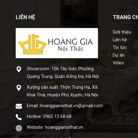
LIÊN HỆ
TRANG C
Giới thiệu
Liên hệ
Tin tức
Dự án
Video
Showroom: 106 Tây Sơn, Phường
Quang Trung, Quận Đống Đa, Hà Nội
Xưở​ng sả​n xuấ​t: Thôn Trung Hạ, Xã
Khai Thái, Huyện Phú Xuyên, Hà Nội
Email: hoanggianoithat.vn@gmail.com
Hotline: 0965 13 68 68
Website: hoanggianoithat.vn