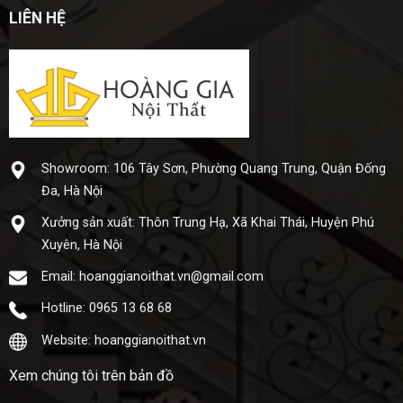
LIÊN HỆ
Showroom: 106 Tây Sơn, Phường Quang Trung, Quận Đống
Đa, Hà Nội
Xưở​ng sả​n xuấ​t: Thôn Trung Hạ, Xã Khai Thái, Huyện Phú
Xuyên, Hà Nội
Email: hoanggianoithat.vn@gmail.com
Hotline: 0965 13 68 68
Website: hoanggianoithat.vn
Xem chúng tôi trên bản đồ