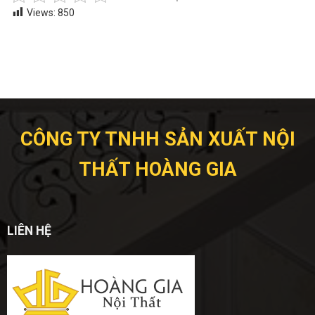
Views:
850
CÔNG TY TNHH SẢN XUẤT NỘI
THẤT HOÀNG GIA
LIÊN HỆ