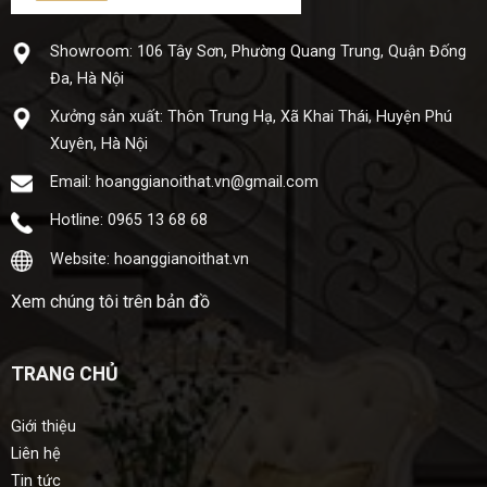
Showroom: 106 Tây Sơn, Phường Quang Trung, Quận Đống
Đa, Hà Nội
Xưở​ng sả​n xuấ​t: Thôn Trung Hạ, Xã Khai Thái, Huyện Phú
Xuyên, Hà Nội
Email: hoanggianoithat.vn@gmail.com
Hotline: 0965 13 68 68
Website: hoanggianoithat.vn
Xem chúng tôi trên bản đồ
TRANG CHỦ
Giới thiệu
Liên hệ
Tin tức