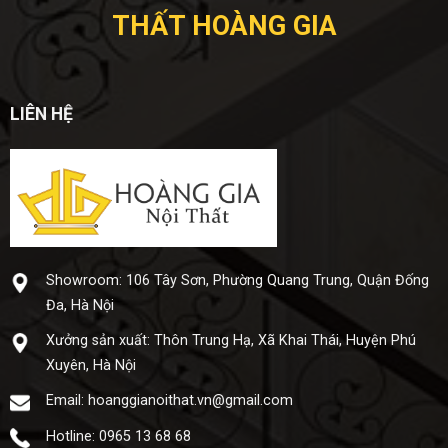
THẤT HOÀNG GIA
LIÊN HỆ
Showroom: 106 Tây Sơn, Phường Quang Trung, Quận Đống
Đa, Hà Nội
Xưở​ng sả​n xuấ​t: Thôn Trung Hạ, Xã Khai Thái, Huyện Phú
Xuyên, Hà Nội
Email: hoanggianoithat.vn@gmail.com
Hotline: 0965 13 68 68