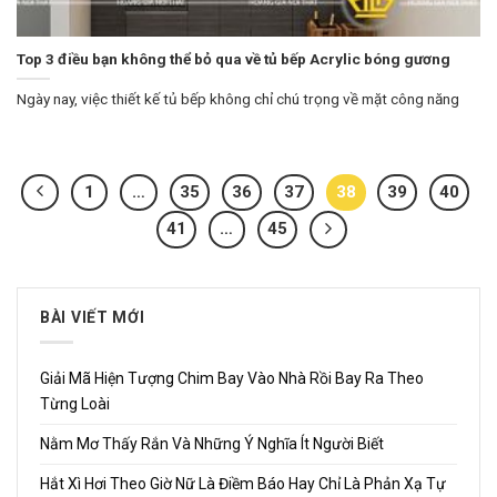
Top 3 điều bạn không thể bỏ qua về tủ bếp Acrylic bóng gương
Ngày nay, việc thiết kế tủ bếp không chỉ chú trọng về mặt công năng
1
…
35
36
37
38
39
40
41
…
45
BÀI VIẾT MỚI
Giải Mã Hiện Tượng Chim Bay Vào Nhà Rồi Bay Ra Theo
Từng Loài
Nằm Mơ Thấy Rắn Và Những Ý Nghĩa Ít Người Biết
Hắt Xì Hơi Theo Giờ Nữ Là Điềm Báo Hay Chỉ Là Phản Xạ Tự