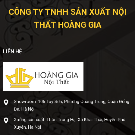
CÔNG TY TNHH SẢN XUẤT NỘI
THẤT HOÀNG GIA
LIÊN HỆ
Showroom: 106 Tây Sơn, Phường Quang Trung, Quận Đống
Đa, Hà Nội
Xưở​ng sả​n xuấ​t: Thôn Trung Hạ, Xã Khai Thái, Huyện Phú
Xuyên, Hà Nội