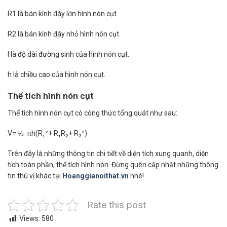
R1 là bán kính đáy lớn hình nón cụt
R2 là bán kính đáy nhỏ hình nón cụt
l là độ dài đường sinh của hình nón cụt.
h là chiều cao của hình nón cụt.
Thể tích hình nón cụt
Thể tích hình nón cụt có công thức tổng quát như sau:
V= ⅓ πh(R₁²+ R₁R₂+ R₂²)
Trên đây là những thông tin chi tiết về diện tích xung quanh, diện
tích toàn phần, thể tích hình nón. Đừng quên cập nhật những thông
tin thú vị khác tại
Hoanggianoithat.vn
nhé!
Rate this post
Views:
580