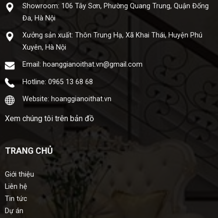
Showroom: 106 Tây Sơn, Phường Quang Trung, Quận Đống
Đa, Hà Nội
Xưở​ng sả​n xuấ​t: Thôn Trung Hạ, Xã Khai Thái, Huyện Phú
Xuyên, Hà Nội
Email: hoanggianoithat.vn@gmail.com
Hotline: 0965 13 68 68
Website: hoanggianoithat.vn
Xem chúng tôi trên bản đồ
TRANG CHỦ
Giới thiệu
Liên hệ
Tin tức
Dự án