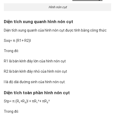
Hình nón cụt
Diện tích xung quanh hình nón cụt
Diện tích xung quanh của hình nón cụt được tính bằng công thức:
Sxq= π (R1+ R2)l
Trong đó:
R1 là bán kính đáy lớn của hình nón cụt
R2 là bán kính đáy nhỏ của hình nón cụt
l là độ dài đường sinh của hình nón cụt.
Diện tích toàn phần hình nón cụt
Stp= π (R₁+R₂)l + πR₁²+ πR₂²
Trong đó: