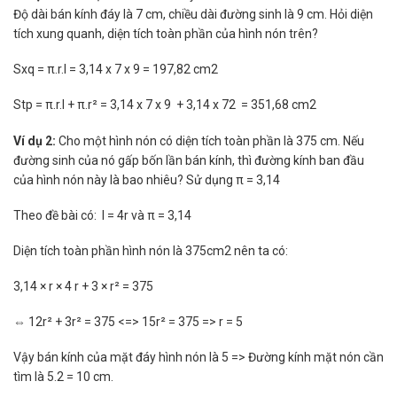
Độ dài bán kính đáy là 7 cm, chiều dài đường sinh là 9 cm. Hỏi diện
tích xung quanh, diện tích toàn phần của hình nón trên?
Sxq = π.r.l = 3,14 x 7 x 9 = 197,82 cm2
Stp = π.r.l + π.r² = 3,14 x 7 x 9 + 3,14 x 72 = 351,68 cm2
Ví dụ 2:
Cho một hình nón có diện tích toàn phần là 375 cm. Nếu
đường sinh của nó gấp bốn lần bán kính, thì đường kính ban đầu
của hình nón này là bao nhiêu? Sử dụng π = 3,14
Theo đề bài có: l = 4r và π = 3,14
Diện tích toàn phần hình nón là 375cm2 nên ta có:
3,14 × r × 4 r + 3 × r² = 375
⇔ 12r² + 3r² = 375 <=> 15r² = 375 => r = 5
Vậy bán kính của mặt đáy hình nón là 5 => Đường kính mặt nón cần
tìm là 5.2 = 10 cm.