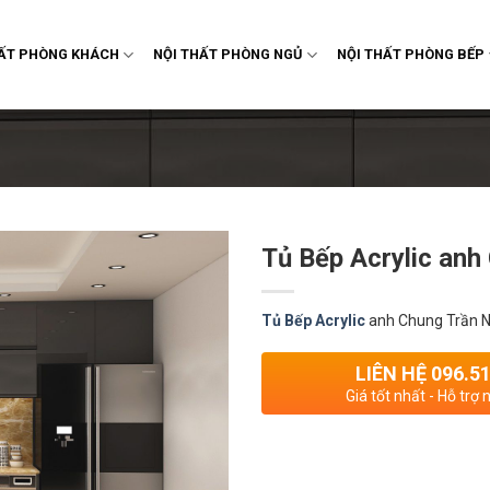
HẤT PHÒNG KHÁCH
NỘI THẤT PHÒNG NGỦ
NỘI THẤT PHÒNG BẾP
Tủ Bếp Acrylic anh
Tủ Bếp Acrylic
anh Chung Trần 
LIÊN HỆ 096.5
Giá tốt nhất - Hỗ trợ