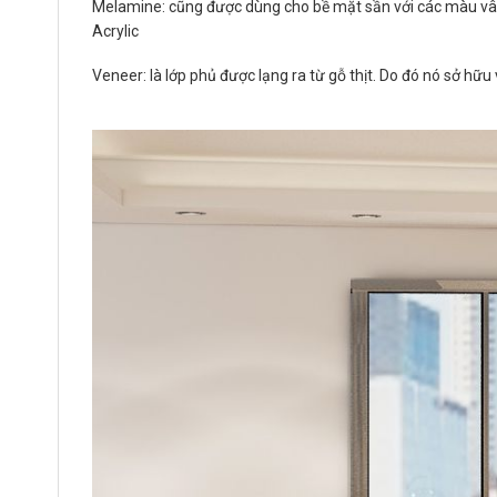
Melamine: cũng được dùng cho bề mặt sần với các màu vâ
Acrylic
Veneer: là lớp phủ được lạng ra từ gỗ thịt. Do đó nó sở hữ