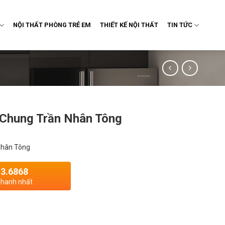
NỘI THẤT PHÒNG TRẺ EM
THIẾT KẾ NỘI THẤT
TIN TỨC
 Chung Trần Nhân Tông
Nhân Tông
13.6868
 nhanh nhất