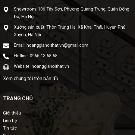
Showroom: 106 Tây Sơn, Phường Quang Trung, Quận Đống
Đa, Hà Nội
Xưở​ng sả​n xuấ​t: Thôn Trung Hạ, Xã Khai Thái, Huyện Phú
Xuyên, Hà Nội
Email: hoanggianoithat.vn@gmail.com
Hotline: 0965 13 68 68
Website: hoanggianoithat.vn
Xem chúng tôi trên bản đồ
TRANG CHỦ
Giới thiệu
Liên hệ
Tin tức