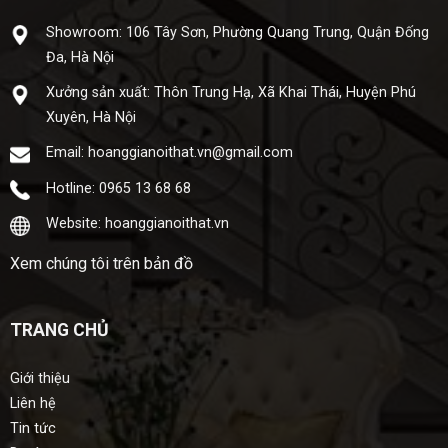
Showroom: 106 Tây Sơn, Phường Quang Trung, Quận Đống
Đa, Hà Nội
Xưở​ng sả​n xuấ​t: Thôn Trung Hạ, Xã Khai Thái, Huyện Phú
Xuyên, Hà Nội
Email: hoanggianoithat.vn@gmail.com
Hotline: 0965 13 68 68
Website: hoanggianoithat.vn
Xem chúng tôi trên bản đồ
TRANG CHỦ
Giới thiệu
Liên hệ
Tin tức