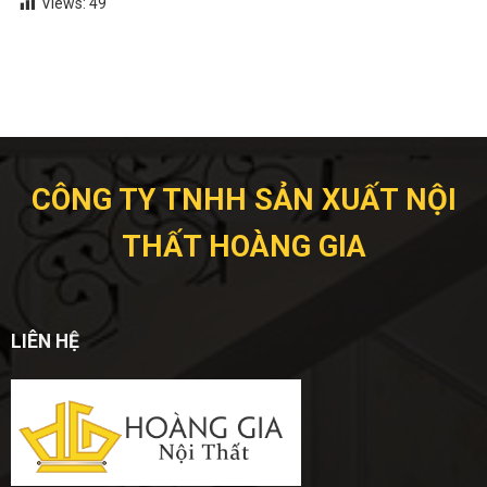
Views:
49
CÔNG TY TNHH SẢN XUẤT NỘI
THẤT HOÀNG GIA
LIÊN HỆ