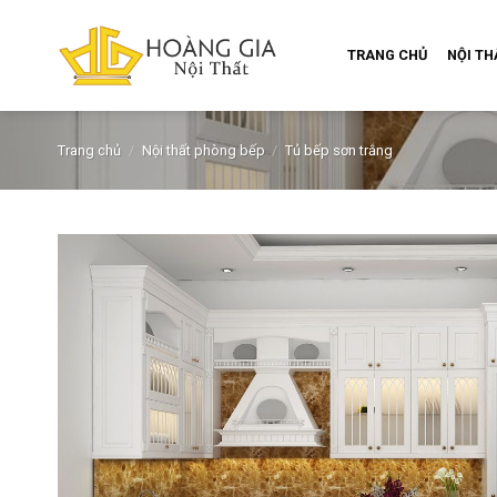
Skip
to
TRANG CHỦ
NỘI T
content
Trang chủ
/
Nội thất phòng bếp
/
Tủ bếp sơn trắng