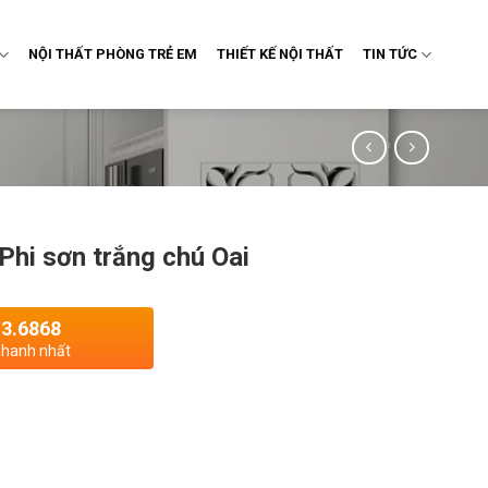
NỘI THẤT PHÒNG TRẺ EM
THIẾT KẾ NỘI THẤT
TIN TỨC
Phi sơn trắng chú Oai
13.6868
 nhanh nhất