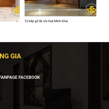
Tủ bếp gỗ lát chị Huệ Minh Khai
NG GIA
FANPAGE FACEBOOK