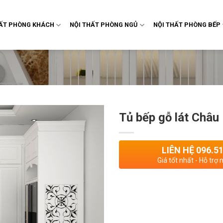
HẤT PHÒNG KHÁCH
NỘI THẤT PHÒNG NGỦ
NỘI THẤT PHÒNG BẾP
Tủ bếp gỗ lát Châu 
LIÊN HỆ 096.5
Giá tốt nhất - Hỗ trợ