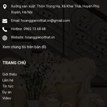
Xưở​ng sả​n xuấ​t: Thôn Trung Hạ, Xã Khai Thái, Huyện Phú
Xuyên, Hà Nội
Email: hoanggianoithat.vn@gmail.com
Hotline: 0965 13 68 68
Website: hoanggianoithat.vn
Xem chúng tôi trên bản đồ
TRANG CHỦ
Giới thiệu
Liên hệ
Tin tức
Dự án
Video