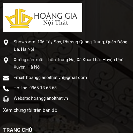
Showroom: 106 Tây Sơn, Phường Quang Trung, Quận Đống
Đa, Hà Nội
Xưở​ng sả​n xuấ​t: Thôn Trung Hạ, Xã Khai Thái, Huyện Phú
Xuyên, Hà Nội
Email: hoanggianoithat.vn@gmail.com
Hotline: 0965 13 68 68
Website: hoanggianoithat.vn
Xem chúng tôi trên bản đồ
TRANG CHỦ