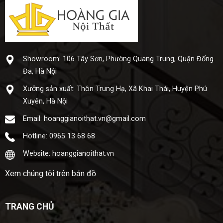
Showroom: 106 Tây Sơn, Phường Quang Trung, Quận Đống
Đa, Hà Nội
Xưở​ng sả​n xuấ​t: Thôn Trung Hạ, Xã Khai Thái, Huyện Phú
Xuyên, Hà Nội
Email: hoanggianoithat.vn@gmail.com
Hotline: 0965 13 68 68
Website: hoanggianoithat.vn
Xem chúng tôi trên bản đồ
TRANG CHỦ