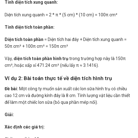
Tính diện tích xung quanh:
Diện tích xung quanh = 2 * π * (5 cm) * (10 cm) = 100π cm²
Tính diện tích toàn phần:
Diện tích toàn phần
= Diện tích hai đáy + Diện tích xung quanh =
50π cm² + 100π cm² = 150π cm²
Vậy,
diện tích toàn phần hình trụ
trong trường hợp này là 150π
cm², hoặc xấp xỉ 471.24 cm² (nếu lấy π ≈ 3.1416).
Ví dụ 2: Bài toán thực tế về diện tích hình trụ
Đề bài:
Một công ty muốn sản xuất các lon sữa hình trụ có chiều
cao 12 cm và đường kính đáy là 8 cm. Tính lượng vật liệu cần thiết
để làm một chiếc lon sữa (bỏ qua phần mép nối).
Giải:
Xác định các giá trị: