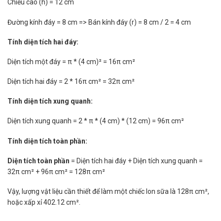
Chiều cao (h) = 12 cm
Đường kính đáy = 8 cm => Bán kính đáy (r) = 8 cm / 2 = 4 cm
Tính diện tích hai đáy:
Diện tích một đáy = π * (4 cm)² = 16π cm²
Diện tích hai đáy = 2 * 16π cm² = 32π cm²
Tính diện tích xung quanh:
Diện tích xung quanh = 2 * π * (4 cm) * (12 cm) = 96π cm²
Tính diện tích toàn phần:
Diện tích toàn phần
= Diện tích hai đáy + Diện tích xung quanh =
32π cm² + 96π cm² = 128π cm²
Vậy, lượng vật liệu cần thiết để làm một chiếc lon sữa là 128π cm²,
hoặc xấp xỉ 402.12 cm².