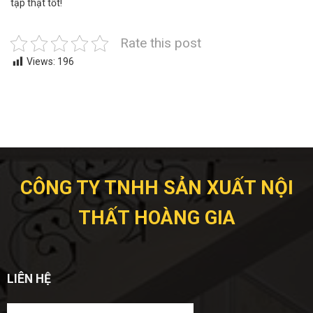
tập thật tốt!
Rate this post
Views:
196
CÔNG TY TNHH SẢN XUẤT NỘI
THẤT HOÀNG GIA
LIÊN HỆ