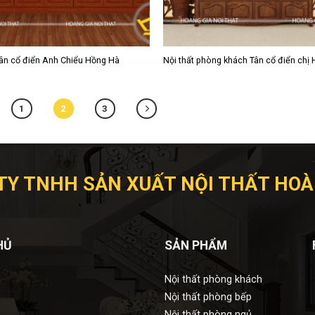
ân cổ điển Anh Chiểu Hồng Hà
Nội thất phòng khách Tân cổ điển chị
1
2
3
TY TNHH SẢN XUẤT NỘI THẤT HOÀ
HỦ
SẢN PHẨM
Nội thất phòng khách
Nội thất phòng bếp
Nội thất phòng ngủ