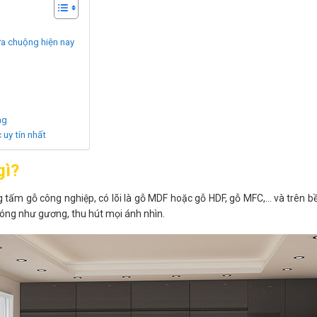
ưa chuộng hiện nay
ng
 uy tín nhất
gì?
g tấm gỗ công nghiệp, có lõi là gỗ MDF hoặc gỗ HDF, gỗ MFC,… và trên bề 
 bóng như gương, thu hút mọi ánh nhìn.