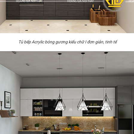
Tủ bếp Acrylic bóng gương kiểu chữ I đơn giản, tinh tế