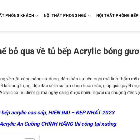
HẤT PHÒNG KHÁCH
NỘI THẤT PHÒNG NGỦ
NỘI THẤT PHÒNG BẾP
hể bỏ qua về tủ bếp Acrylic bóng gư
 trọng về mặt công năng sử dụng, đảm bảo sự tiện nghi mà tính thẩm mỹ 
iết kế sang trọng, độc đáo sẽ là sự lựa chọn hoàn hảo, giúp giải quyết mọ
 Acrylic có ưu điểm gì mà ngày càng được nhiều người ưa chuộng đến 
 bếp acrylic cao cấp
, HIỆN ĐẠI – ĐẸP NHẤT 2023
 Acrylic An Cường
CHÍNH HÃNG thi công tại xưởng