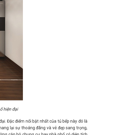
ố hiện đại
ại. Đặc điểm nổi bật nhất của tủ bếp này đó là
mang lại sự thoáng đãng và vẻ đẹp sang trọng,
hững căn hộ chung cư hay nhà phố có diện tích