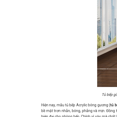
Tủ bếp gỗ
Hiện nay, mẫu tủ bếp Acrylic bóng gương (
tủ 
bề mặt trơn
nhẵn,
bóng, phẳng và mịn. Đồng th
hiện đại cho phòng bếp. Chính vì vậy mà chất