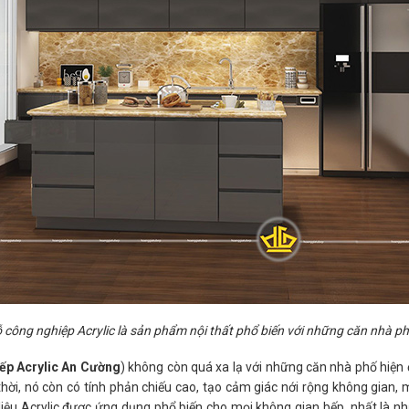
 công nghiệp Acrylic là sản phẩm nội thất phổ biến với những căn nhà ph
bếp Acrylic An Cường
) không còn quá xa lạ với những căn nhà phố hiện đ
ời, nó còn có tính phản chiếu cao, tạo cảm giác nới rộng không gian, 
 liệu Acrylic được ứng dụng phổ biến cho mọi không gian bếp, nhất là n