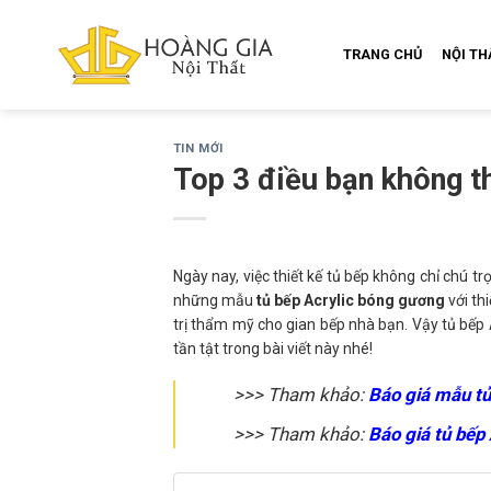
Skip
to
TRANG CHỦ
NỘI T
content
TIN MỚI
Top 3 điều bạn không t
Ngày nay, việc thiết kế tủ bếp không chỉ chú
những mẫu
tủ bếp Acrylic bóng gương
với th
trị thẩm mỹ cho gian bếp nhà bạn. Vậy tủ bếp
tần tật trong bài viết này nhé!
>>> Tham khảo:
Báo giá mẫu
tủ
>>> Tham khảo:
Báo giá
tủ bếp