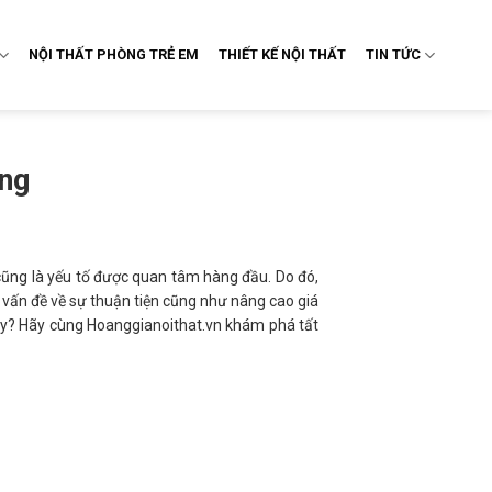
NỘI THẤT PHÒNG TRẺ EM
THIẾT KẾ NỘI THẤT
TIN TỨC
ơng
cũng là yếu tố được quan tâm hàng đầu. Do đó,
i vấn đề về sự thuận tiện cũng như nâng cao giá
vậy? Hãy cùng Hoanggianoithat.vn khám phá tất