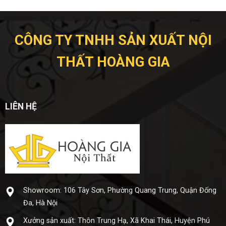
CÔNG TY TNHH SẢN XUẤT NỘI
THẤT HOÀNG GIA
LIÊN HỆ
Showroom: 106 Tây Sơn, Phường Quang Trung, Quận Đống
Đa, Hà Nội
Xưở​ng sả​n xuấ​t: Thôn Trung Hạ, Xã Khai Thái, Huyện Phú